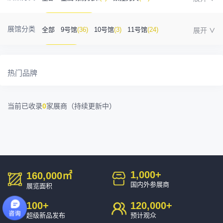
金属成型机床
(1)
自动化
(41)
工业测量
(5)
展馆分类
全部
9号馆
(36)
10号馆
(3)
11号馆
(24)
塑胶及包装
(5)
模具制造
(12)
3D打印
(1)
12号馆
(12)
13号馆
(4)
14号馆
(1)
金属材料
(0)
压铸及铸造
(3)
机床附件
(46)
热门品牌
15号馆
(10)
16号馆
(0)
其他
(7)
工业软件
(1)
精密零件加工
(9)
当前已收录
0
家展商（持续更新中）
环保设备
(1)
1,000
+
160,000
㎡
国内外参展商
展览面积
100
+
120,000
+
超级新品发布
预计观众