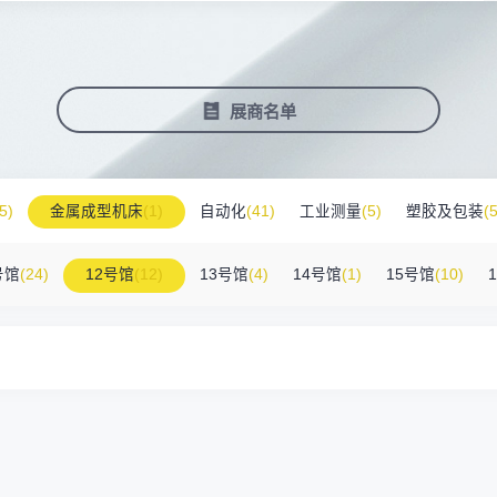
塑料新装备新材料
压铸铸造展
2025大湾区创新科技国际合作论坛
会营销推广
报名参展企业
费酒店住宿
作伙伴
展会视频
历届展商
商协会评价
参观资料
广告服
展
准拓展展会影响力
届展会报名参展企业
外观众提供免费酒店
越潜力的合作伙伴，全方位支持
真实呈现展会盛况
汇聚全球知名展商
多维度专业评价
参观指南、展前预览下
稀缺性线
新能源汽车零部件：智能制造装备技
术大会
会视频
费高铁报销
展会图片
展会有料
免费对
展商名单
实呈现展会盛况
外专业观众福利
往届展会现场图片
紧扣热点，探索产业未
3000
商查询
好友赢京东卡
新品技术
自动化
压铸及铸造
询展商展位号及展品
人有份,最高500元！
展示前沿科技和解决方
工
机器人
工业测量
5)
金属成型机床
(1)
自动化
(41)
工业测量
(5)
塑胶及包装
(5
附件
(46)
其他
(7)
工业软件
(1)
精密零件加工
(9)
环保设备
(1)
号馆
(24)
12号馆
(12)
13号馆
(4)
14号馆
(1)
15号馆
(10)