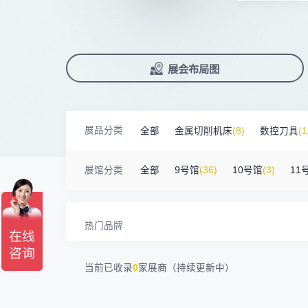
深圳市蓝蓝科技有限公司
200㎡以上展商
前往会议论坛>
国际数控机床展
数控刀具展
13265****56
深圳市正电传奇科技有限公司
90%+
观众给参观体验打高分
展
已
免
合
南京震环智能装备有限公司
100㎡以上展商
累计获近
230
家企业连续10年参展
2万家
参展企业认可
Zipper Technology Limited
13265****38
精
本
省
卓
冈田智能（江苏）股份有限公司
100㎡以上展商
13450****15
广州市汉菁自动化技术有限公司
展
免
2025线上
33134
人已报名
广州市昊志机电股份有限公司
200㎡以上展商
展览范围
18820****56
顺丰速运有限公司
已定展位企业
展会布局图
真
省
臻赏工业股份有限公司
200㎡以上展商
13632****84
大族
展
携
数控机床
数控刀具
塑料机械
广东捷程数控机床有限公司
200㎡以上展商
13509****17
顺丰速运
查
人
机床附件
模具制造
精密零件加
三菱电机自动化（中国）有限公司
200㎡以上展商
13798****01
顺丰速运有限公司
展品分类
全部
金属切削机床
(8)
数控刀具
(1
德清申达机器制造有限公司
200㎡以上展商
3D打印
14704****96
无
宁波华美达机械制造有限公司
200㎡以上展商
金属材料
(0)
压铸及铸造
(3)
机床
13760****31
高要区恒博五金制造厂
展馆分类
全部
9号馆
(36)
10号馆
(3)
11
海天塑机集团有限公司
200㎡以上展商
18588****09
深圳来福传动科技有限公司
川口机械制造（余姚）有限公司
54㎡以上展商
13556****62
宝铼公
余姚华泰橡塑机械有限公司
54㎡以上展商
15302****44
深圳市其欧科技有限公司
热门品牌
宁波中大力德智能传动股份有限公司
54㎡以上展商
13661****75
上海绪叁信息咨询有限公司
深圳市海洲数控机械刀具有限公司
54㎡以上展商
15986****90
广州维高集团有限公司
当前已收录
0
家展商（持续更新中）
深圳市金洲精工科技股份有限公司
54㎡以上展商
13611****26
新谱（广州）电子有限公司
深圳市中勋精密机械有限公司
100㎡以上展商