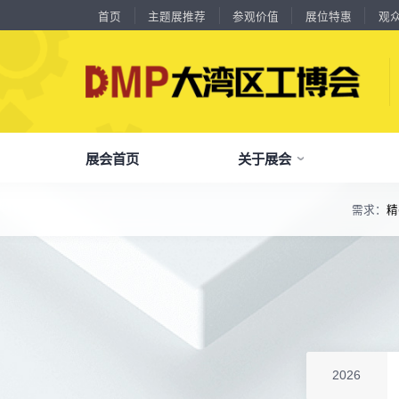
首页
主题展推荐
参观价值
展位特惠
观
18588****09
深圳来福传动科技有限公司
川口机械制造（余姚）有限公司
54㎡以上展商
展会首页
关于展会
13556****62
宝铼公
余姚华泰橡塑机械有限公司
54㎡以上展商
15302****44
深圳市其欧科技有限公司
宁波中大力德智能传动股份有限公司
54㎡以上展商
需求：
精
13661****75
上海绪叁信息咨询有限公司
了解全部展览范围
深圳市海洲数控机械刀具有限公司
54㎡以上展商
15986****90
广州维高集团有限公司
品
我
参
会
了解大湾区工博会
展商中心
观众中心
展会同期会议
深圳市金洲精工科技股份有限公司
54㎡以上展商
全面链接上下游产业链，集中展示国内外行业领域的新思路、新技
13611****26
新谱（广州）电子有限公司
深圳市中勋精密机械有限公司
100㎡以上展商
关
展
个
同
大湾区工博会致力于推动产业供需精准对接，
DMP大湾区工博会致力于参展商提供优质的
全新业态展览 共享创新成果前沿产品技术及
18578****21
广州市高比电梯装饰工程有限公司广州分公司
分享行业技术创新和最佳实践
查看全部展览范围>
全
抢
携
D
构建开放、协作、共享的新一代数智新质生产
参展服务，汇集丰富的观众采购商资源、营销
成功实践展示-累计100+万观众到场参观
杭州川禾机械有限公司
100㎡以上展商
15914****57
深圳市朗华投控有限公司
力生态展示。
支持、推广工具，更有优惠、补贴等福利。
北京市电加工研究所有限公司
200㎡以上展商
全
展
团
全
聚八方领航者，论转型升级之道
15384****02
广州库洛科技有限公司
为什么要参观>
聚
权
省
展
上海汉霸数控机电有限公司
100㎡以上展商
主题展推荐
解锁企业新科技，专家诠释新故事
17872****95
服务行业
累计
20000+
27
年
参展商选择我们
台山市精诚达电路有限公司
参
展
免
展
2026
广州默士尼科技有限公司
100㎡以上展商
每年超
10万+
人提前预登记
18938****82
顺丰速运有限公司
全
各
3
海
累计观众
参展商满意度
100+
90%
万人次