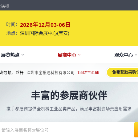
众福利
时间：
2026年12月03-06日
地点：
深圳国际会展中心(宝安)
展览热点
展商中心
观众中心
免费获取采购
密导轨、丝杆
深圳市宝裕达科技有限公司
1882***8169
牌介绍
要参展
观报名
议活动亮点
【免费】
新闻&媒体
参展保障
专家开讲 大咖论道
展会解读
参观资料
参展优
术、新设备、新产品，新应用。
丰富的参展商伙伴
于展会
位预订
人报名
期活动亮点
最新资讯
买家资源及名录
智能传感赋能新型工业化高质量发展
展会报告书
展会布局图
展位价
2026预计
论坛
方位详细介绍
先申请，锁定更优展位及更多优惠
好友报名享福利
MP会议论坛
展会最新动态
百万级全球买家资源查询
权威、全面的展会报告解读
获取整个展会的布局
观众资源
携手参展商提供全机械工业品类产品，满足丰富制造场景应用需求
出海东南亚战略高峰论坛-大湾区工
球买家资源
会报告
体报名（20人以上）
部会议活动
展会大事记
观众走访邀约
参展商评价
展商展位图
展位优
博会携手东南亚，共创出海新篇章
八方观众，加速行业转型
威、全面展会数据及分析
内巴士免费接送+免费午餐
期4天全部峰会/论坛/活动
展会发展中重要活动
全年全员精准邀约
助力展商拓展市场
每个馆展商位置图查看
超省！多
机器人核心零部件技术攻坚与成本优
展商资源
会平面图
费对接采购需求
期论坛嘉宾
展会图片
展商营销支持
观众评价
展商目录
补贴政
化论坛
球上万家企业的选共同择
个展馆的展商展位分布图
000+采购联系方式
内外超强嘉宾阵容,分享最热观点
往届展会现场图片
全场景免费营销推广支持
真实观众参观收获
当届展会参展企业及展
展位、搭