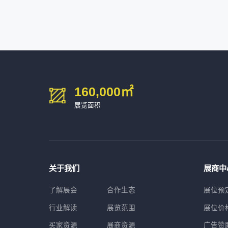
160,000
㎡
展览面积
关于我们
展商中
了解展会
合作生态
展位预
行业解读
展览范围
展位价
买家资源
展商资源
广告赞