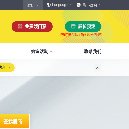
Language
微信
旗下展会
展位预定
免费领门票
会议活动
联系我们
信息
惠
生态伙伴
展商服务
本届展会布局图
参观须知
格
商协会伙伴
下载中心
展会交通
160,000
展览面积
规模
㎡
12,00
+
展商数量
丰富，参展满意度85%+
中外百家商协会支持
会刊、展商手册、展会LOGO下载
自驾、公共交通快速指引
惠
媒体伙伴
宣传资料提交
周边酒店
、下载
种专属优惠，低至5折
400+行业媒体宣传支持
提交企业及展品资料用于宣传
展馆附近酒店预定、比价
浏览展位布局图
策
媒体报道
展会素材下载
观众问答
品资源
建、水电等补贴达80%
权威媒体对展会报道
展会LOGO、海报下载
参观常见问题快速解决
智能传感赋能新型工业化高质量发展论坛