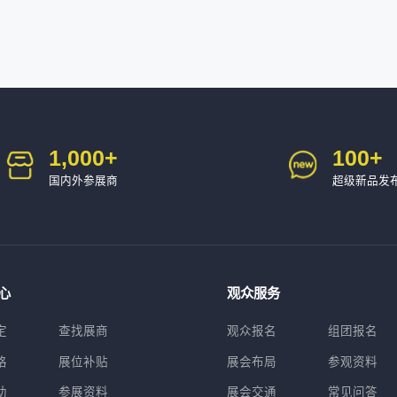
1,000
+
100
+
国内外参展商
超级新品发
心
观众服务
定
查找展商
观众报名
组团报名
格
展位补贴
展会布局
参观资料
助
参展资料
展会交通
常见问答