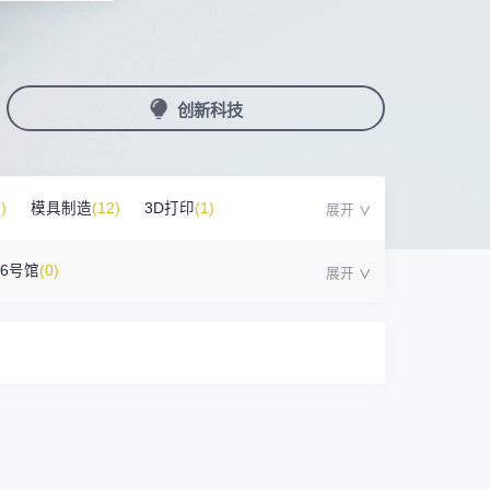
国潮机床展
机加工+模县制造
务
人才对接
非深小车车证下载
展期参观时间
采购展
载
上线下广告资源
200+高校行业人才配对
深圳外地车通行证下载
第一天： 9:30-17:00
接采购需求
第二天： 9:30-17:00
创新科技
来
+采购联系方式
第三天： 9:30-17:00
第四天： 9:30-14:00
浏览展位布局图
案
)
模具制造
(12)
3D打印
(1)
16号馆
(0)