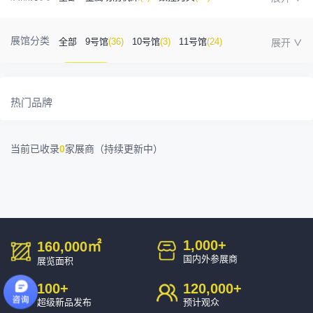
金属成型机床
(1)
自动化
(41)
工业测量
(5)
展馆分类
全部
9号馆
(36)
10号馆
(3)
11号馆
(24)
塑胶及包装
(5)
模具制造
(12)
3D打印
(1)
12号馆
(12)
13号馆
(4)
14号馆
(1)
金属材料
(0)
压铸及铸造
(3)
机床附件
(46)
热门品牌
15号馆
(10)
16号馆
(0)
其他
(7)
工业软件
(1)
精密零件加工
(9)
当前已收录
0
家展商（持续更新中）
环保设备
(1)
1,000
+
160,000
㎡
国内外参展商
展览面积
100
+
120,000
+
超级新品发布
预计观众