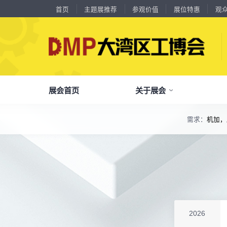
首页
主题展推荐
参观价值
展位特惠
观
18588****09
深圳来福传动科技有限公司
川口机械制造（余姚）有限公司
54㎡以上展商
13556****62
宝铼公
余姚华泰橡塑机械有限公司
54㎡以上展商
15302****44
深圳市其欧科技有限公司
宁波中大力德智能传动股份有限公司
54㎡以上展商
13661****75
上海绪叁信息咨询有限公司
深圳市海洲数控机械刀具有限公司
54㎡以上展商
15986****90
广州维高集团有限公司
深圳市金洲精工科技股份有限公司
54㎡以上展商
展会首页
关于展会
13611****26
新谱（广州）电子有限公司
深圳市中勋精密机械有限公司
100㎡以上展商
18578****21
广州市高比电梯装饰工程有限公司广州分公司
杭州川禾机械有限公司
100㎡以上展商
需求：
机加，
了解全部展览范围
15914****57
深圳市朗华投控有限公司
北京市电加工研究所有限公司
200㎡以上展商
品
我
参
会
了解大湾区工博会
展商中心
观众中心
展会同期会议
15384****02
广州库洛科技有限公司
上海汉霸数控机电有限公司
100㎡以上展商
全面链接上下游产业链，集中展示国内外行业领域的新思路、新技
17872****95
台山市精诚达电路有限公司
广州默士尼科技有限公司
100㎡以上展商
关
展
个
同
大湾区工博会致力于推动产业供需精准对接，
DMP大湾区工博会致力于参展商提供优质的
全新业态展览 共享创新成果前沿产品技术及
18938****82
顺丰速运有限公司
分享行业技术创新和最佳实践
查看全部展览范围>
全
抢
携
D
构建开放、协作、共享的新一代数智新质生产
参展服务，汇集丰富的观众采购商资源、营销
成功实践展示-累计100+万观众到场参观
深圳市蓝蓝科技有限公司
200㎡以上展商
13265****56
力生态展示。
支持、推广工具，更有优惠、补贴等福利。
深圳市正电传奇科技有限公司
全
展
团
全
南京震环智能装备有限公司
100㎡以上展商
聚八方领航者，论转型升级之道
为什么要参观>
Zipper Technology Limited
13265****38
聚
权
省
展
冈田智能（江苏）股份有限公司
100㎡以上展商
主题展推荐
解锁企业新科技，专家诠释新故事
服务行业
累计
20000+
27
年
参展商选择我们
13450****15
广州市汉菁自动化技术有限公司
参
展
免
展
2026
广州市昊志机电股份有限公司
200㎡以上展商
每年超
10万+
人提前预登记
18820****56
全
各
3
海
顺丰速运有限公司
累计观众
参展商满意度
100+
90%
万人次