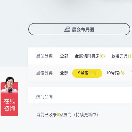
臻赏工业股份有限公司
200㎡以上展商
前往会议论坛>
国际数控机床展
数控刀具展
90%+
观众给参观体验打高分
13632****84
大族
展
已
免
合
广东捷程数控机床有限公司
200㎡以上展商
累计获近
230
家企业连续10年参展
2万家
参展企业认可
精
本
省
卓
13509****17
顺丰速运
三菱电机自动化（中国）有限公司
200㎡以上展商
13798****01
顺丰速运有限公司
展
免
2025线上
33134
人已报名
德清申达机器制造有限公司
200㎡以上展商
展览范围
已定展位企业
展会布局图
真
省
14704****96
无
宁波华美达机械制造有限公司
200㎡以上展商
13760****31
高要区恒博五金制造厂
展
携
数控机床
数控刀具
塑料机械
海天塑机集团有限公司
200㎡以上展商
查
人
18588****09
深圳来福传动科技有限公司
机床附件
模具制造
精密零件加
川口机械制造（余姚）有限公司
54㎡以上展商
13556****62
宝铼公
展品分类
全部
金属切削机床
(8)
数控刀具
(1
余姚华泰橡塑机械有限公司
54㎡以上展商
3D打印
15302****44
深圳市其欧科技有限公司
宁波中大力德智能传动股份有限公司
54㎡以上展商
金属材料
(0)
压铸及铸造
(3)
机床
13661****75
上海绪叁信息咨询有限公司
展馆分类
全部
9号馆
(36)
10号馆
(3)
深圳市海洲数控机械刀具有限公司
54㎡以上展商
15986****90
广州维高集团有限公司
深圳市金洲精工科技股份有限公司
54㎡以上展商
13611****26
新谱（广州）电子有限公司
深圳市中勋精密机械有限公司
100㎡以上展商
热门品牌
当前已收录
0
家展商（持续更新中）