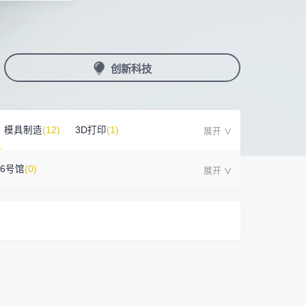
国潮机床展
机加工+模县制造
亚，共创出海新篇章
务
人才对接
非深小车车证下载
展期参观时间
采购展
载
上线下广告资源
200+高校行业人才配对
深圳外地车通行证下载
第一天： 9:30-17:00
接采购需求
第二天： 9:30-17:00
创新科技
来
+采购联系方式
第三天： 9:30-17:00
第四天： 9:30-14:00
浏览展位布局图
案
模具制造
(12)
3D打印
(1)
16号馆
(0)