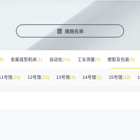
塑料新装备新材料
压铸铸造展
2025大湾区创新科技国际合作论坛
会营销推广
报名参展企业
费酒店住宿
作伙伴
展会视频
历届展商
商协会评价
参观资料
广告服
展
准拓展展会影响力
届展会报名参展企业
外观众提供免费酒店
越潜力的合作伙伴，全方位支持
真实呈现展会盛况
汇聚全球知名展商
多维度专业评价
参观指南、展前预览下
稀缺性线
新能源汽车零部件：智能制造装备技
术大会
会视频
费高铁报销
展会图片
展会有料
免费对
展商名单
实呈现展会盛况
外专业观众福利
往届展会现场图片
紧扣热点，探索产业未
3000
商查询
好友赢京东卡
新品技术
自动化
压铸及铸造
询展商展位号及展品
人有份,最高500元！
展示前沿科技和解决方
工
机器人
工业测量
5)
金属成型机床
(1)
自动化
(41)
工业测量
(5)
塑胶及包装
(5)
附件
(46)
其他
(7)
工业软件
(1)
精密零件加工
(9)
环保设备
(1)
11号馆
(24)
12号馆
(12)
13号馆
(4)
14号馆
(1)
15号馆
(10)