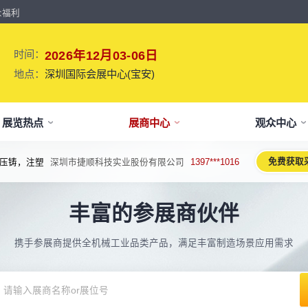
众福利
时间：
2026年12月03-06日
地点：
深圳国际会展中心(宝安)
展览热点
展商中心
观众中心
免费获取
压铸，注塑
深圳市捷顺科技实业股份有限公司
1397***1016
牌介绍
要参展
观报名
议活动亮点
【免费】
新闻&媒体
参展保障
专家开讲 大咖论道
展会解读
参观资料
参展优
术、新设备、新产品，新应用。
丰富的参展商伙伴
于展会
位预订
人报名
期活动亮点
最新资讯
买家资源及名录
智能传感赋能新型工业化高质量发展
展会报告书
展会布局图
展位价
2026预计
论坛
方位详细介绍
先申请，锁定更优展位及更多优惠
好友报名享福利
MP会议论坛
展会最新动态
百万级全球买家资源查询
权威、全面的展会报告解读
获取整个展会的布局
观众资源
携手参展商提供全机械工业品类产品，满足丰富制造场景应用需求
出海东南亚战略高峰论坛-大湾区工
球买家资源
会报告
体报名（20人以上）
部会议活动
展会大事记
观众走访邀约
参展商评价
展商展位图
展位优
博会携手东南亚，共创出海新篇章
八方观众，加速行业转型
威、全面展会数据及分析
内巴士免费接送+免费午餐
期4天全部峰会/论坛/活动
展会发展中重要活动
全年全员精准邀约
助力展商拓展市场
每个馆展商位置图查看
超省！多
机器人核心零部件技术攻坚与成本优
展商资源
会平面图
费对接采购需求
期论坛嘉宾
展会图片
展商营销支持
观众评价
展商目录
补贴政
化论坛
球上万家企业的选共同择
个展馆的展商展位分布图
000+采购联系方式
内外超强嘉宾阵容,分享最热观点
往届展会现场图片
全场景免费营销推广支持
真实观众参观收获
当届展会参展企业及展
展位、搭