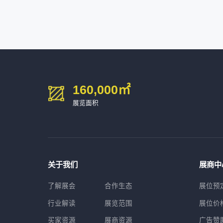
160,000
㎡
展览面积
关于我们
展商中
了解展会
合作生态
展位预
行业解读
展览范围
展位价
买家资源
展商资源
广告赞