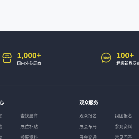
1,000
+
100
+
国内外参展商
超级新品发
心
观众服务
定
查找展商
观众报名
组团报名
格
展位补贴
展会布局
参观资料
助
参展资料
展会交通
常见问答