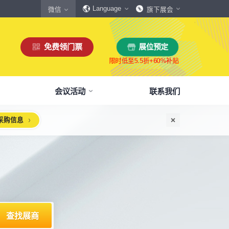
Language
微信
旗下展会
免费领门票
展位预定
会议活动
联系我们
采购信息
惠
生态伙伴
展商服务
本届展会布局图
参观须知
格
商协会伙伴
下载中心
展会交通
160,000
展览面积
规模
㎡
12,00
+
展商数量
丰富，参展满意度85%+
中外百家商协会支持
会刊、展商手册、展会LOGO下载
自驾、公共交通快速指引
惠
媒体伙伴
宣传资料提交
周边酒店
、下载
种专属优惠，低至5折
400+行业媒体宣传支持
提交企业及展品资料用于宣传
展馆附近酒店预定、比价
浏览展位布局图
策
媒体报道
展会素材下载
观众问答
品资源
建、水电等补贴达80%
权威媒体对展会报道
展会LOGO、海报下载
参观常见问题快速解决
出海东南亚战略高峰论坛-大湾区工博会携手东南
智能传感赋能新型工业化高质量发展论坛