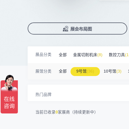
臻赏工业股份有限公司
200㎡以上展商
前往会议论坛>
国际数控机床展
数控刀具展
13632****84
大族
90%+
观众给参观体验打高分
展
已
免
合
广东捷程数控机床有限公司
200㎡以上展商
累计获近
230
家企业连续10年参展
2万家
参展企业认可
13509****17
顺丰速运
精
本
省
卓
三菱电机自动化（中国）有限公司
200㎡以上展商
13798****01
顺丰速运有限公司
展
免
2025线上
33134
人已报名
德清申达机器制造有限公司
200㎡以上展商
展览范围
14704****96
已定展位企业
无
展会布局图
真
省
宁波华美达机械制造有限公司
200㎡以上展商
13760****31
高要区恒博五金制造厂
展
携
数控机床
数控刀具
塑料机械
海天塑机集团有限公司
200㎡以上展商
18588****09
深圳来福传动科技有限公司
查
人
机床附件
模具制造
精密零件加
川口机械制造（余姚）有限公司
54㎡以上展商
13556****62
宝铼公
展品分类
全部
金属切削机床
(8)
数控刀具
(1
余姚华泰橡塑机械有限公司
54㎡以上展商
3D打印
15302****44
深圳市其欧科技有限公司
宁波中大力德智能传动股份有限公司
54㎡以上展商
金属材料
(0)
压铸及铸造
(3)
机床
13661****75
上海绪叁信息咨询有限公司
展馆分类
全部
9号馆
(36)
10号馆
(3)
深圳市海洲数控机械刀具有限公司
54㎡以上展商
15986****90
广州维高集团有限公司
深圳市金洲精工科技股份有限公司
54㎡以上展商
13611****26
新谱（广州）电子有限公司
深圳市中勋精密机械有限公司
100㎡以上展商
热门品牌
当前已收录
0
家展商（持续更新中）