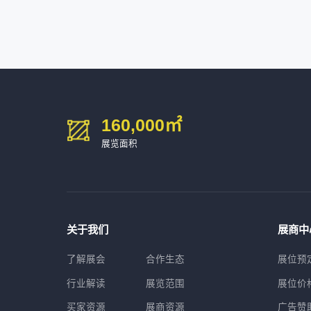
160,000
㎡
展览面积
关于我们
展商中
了解展会
合作生态
展位预
行业解读
展览范围
展位价
买家资源
展商资源
广告赞