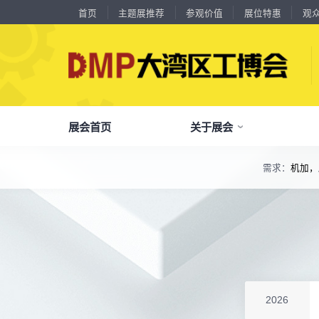
首页
主题展推荐
参观价值
展位特惠
观
18588****09
深圳来福传动科技有限公司
川口机械制造（余姚）有限公司
54㎡以上展商
13556****62
宝铼公
余姚华泰橡塑机械有限公司
54㎡以上展商
15302****44
深圳市其欧科技有限公司
宁波中大力德智能传动股份有限公司
54㎡以上展商
13661****75
上海绪叁信息咨询有限公司
深圳市海洲数控机械刀具有限公司
54㎡以上展商
15986****90
广州维高集团有限公司
深圳市金洲精工科技股份有限公司
54㎡以上展商
展会首页
关于展会
13611****26
新谱（广州）电子有限公司
深圳市中勋精密机械有限公司
100㎡以上展商
18578****21
广州市高比电梯装饰工程有限公司广州分公司
杭州川禾机械有限公司
100㎡以上展商
需求：
机加，
15914****57
深圳市朗华投控有限公司
了解全部展览范围
北京市电加工研究所有限公司
200㎡以上展商
15384****02
广州库洛科技有限公司
品
我
参
会
了解大湾区工博会
展商中心
观众中心
展会同期会议
上海汉霸数控机电有限公司
100㎡以上展商
全面链接上下游产业链，集中展示国内外行业领域的新思路、新技
17872****95
台山市精诚达电路有限公司
广州默士尼科技有限公司
100㎡以上展商
关
展
个
同
大湾区工博会致力于推动产业供需精准对接，
DMP大湾区工博会致力于参展商提供优质的
全新业态展览 共享创新成果前沿产品技术及
18938****82
顺丰速运有限公司
分享行业技术创新和最佳实践
查看全部展览范围>
全
抢
携
D
构建开放、协作、共享的新一代数智新质生产
参展服务，汇集丰富的观众采购商资源、营销
成功实践展示-累计100+万观众到场参观
深圳市蓝蓝科技有限公司
200㎡以上展商
13265****56
深圳市正电传奇科技有限公司
力生态展示。
支持、推广工具，更有优惠、补贴等福利。
全
展
团
全
南京震环智能装备有限公司
100㎡以上展商
聚八方领航者，论转型升级之道
Zipper Technology Limited
13265****38
为什么要参观>
聚
权
省
展
冈田智能（江苏）股份有限公司
100㎡以上展商
主题展推荐
解锁企业新科技，专家诠释新故事
服务行业
累计
20000+
27
年
参展商选择我们
13450****15
广州市汉菁自动化技术有限公司
参
展
免
展
2026
广州市昊志机电股份有限公司
200㎡以上展商
每年超
10万+
人提前预登记
18820****56
顺丰速运有限公司
全
各
3
海
累计观众
参展商满意度
100+
90%
万人次