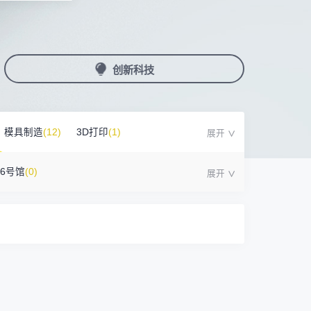
国潮机床展
机加工+模县制造
亚，共创出海新篇章
务
人才对接
非深小车车证下载
展期参观时间
采购展
载
上线下广告资源
200+高校行业人才配对
深圳外地车通行证下载
第一天： 9:30-17:00
接采购需求
第二天： 9:30-17:00
创新科技
来
+采购联系方式
第三天： 9:30-17:00
第四天： 9:30-14:00
浏览展位布局图
案
模具制造
(12)
3D打印
(1)
16号馆
(0)