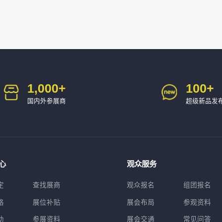
1,000
+
100
+
国内外参展商
超级新品发
心
观众服务
定
查找展商
观众报名
组团报名
格
展位补贴
展会布局
参观资料
助
参展资料
展会交通
常见问答