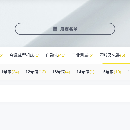
塑料新装备新材料
压铸铸造展
2025大湾区创新科技国际合作论坛
会营销推广
报名参展企业
费酒店住宿
作伙伴
展会视频
历届展商
商协会评价
参观资料
广告服
展
准拓展展会影响力
届展会报名参展企业
外观众提供免费酒店
越潜力的合作伙伴，全方位支持
真实呈现展会盛况
汇聚全球知名展商
多维度专业评价
参观指南、展前预览下
稀缺性线
新能源汽车零部件：智能制造装备技
术大会
会视频
费高铁报销
展会图片
展会有料
免费对
展商名单
实呈现展会盛况
外专业观众福利
往届展会现场图片
紧扣热点，探索产业未
3000
商查询
好友赢京东卡
新品技术
自动化
压铸及铸造
询展商展位号及展品
人有份,最高500元！
展示前沿科技和解决方
工
机器人
工业测量
5)
金属成型机床
(1)
自动化
(41)
工业测量
(5)
塑胶及包装
(5)
附件
(46)
其他
(7)
工业软件
(1)
精密零件加工
(9)
环保设备
(1)
11号馆
(24)
12号馆
(12)
13号馆
(4)
14号馆
(1)
15号馆
(10)