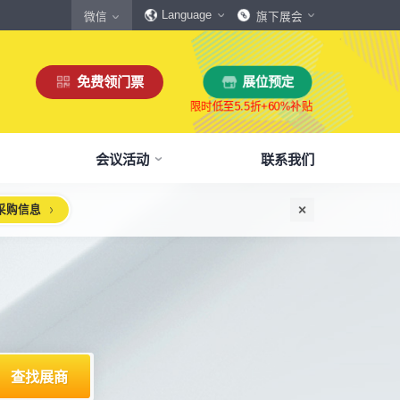
Language
微信
旗下展会
免费领门票
展位预定
会议活动
联系我们
采购信息
惠
生态伙伴
展商服务
本届展会布局图
参观须知
格
商协会伙伴
下载中心
展会交通
160,000
展览面积
规模
㎡
12,00
+
展商数量
丰富，参展满意度85%+
中外百家商协会支持
会刊、展商手册、展会LOGO下载
自驾、公共交通快速指引
惠
媒体伙伴
宣传资料提交
周边酒店
、下载
种专属优惠，低至5折
400+行业媒体宣传支持
提交企业及展品资料用于宣传
展馆附近酒店预定、比价
浏览展位布局图
策
媒体报道
展会素材下载
观众问答
品资源
建、水电等补贴达80%
权威媒体对展会报道
展会LOGO、海报下载
参观常见问题快速解决
出海东南亚战略高峰论坛-大湾区工博会携手东南
智能传感赋能新型工业化高质量发展论坛