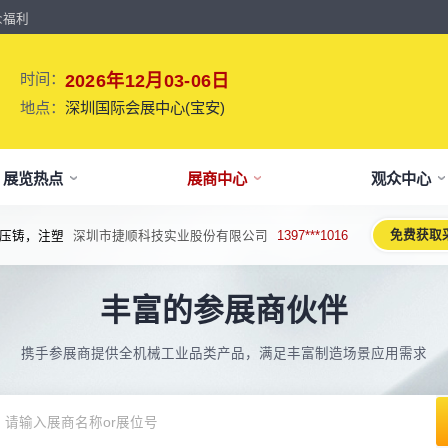
众福利
时间：
2026年12月03-06日
地点：
深圳国际会展中心(宝安)
展览热点
展商中心
观众中心
免费获取
压铸，注塑
深圳市捷顺科技实业股份有限公司
1397***1016
牌介绍
要参展
观报名
议活动亮点
【免费】
新闻&媒体
参展保障
专家开讲 大咖论道
展会解读
参观资料
参展优
术、新设备、新产品，新应用。
丰富的参展商伙伴
于展会
位预订
人报名
期活动亮点
最新资讯
买家资源及名录
智能传感赋能新型工业化高质量发展
展会报告书
展会布局图
展位价
2026预计
论坛
方位详细介绍
先申请，锁定更优展位及更多优惠
好友报名享福利
MP会议论坛
展会最新动态
百万级全球买家资源查询
权威、全面的展会报告解读
获取整个展会的布局
观众资源
携手参展商提供全机械工业品类产品，满足丰富制造场景应用需求
出海东南亚战略高峰论坛-大湾区工
球买家资源
会报告
体报名（20人以上）
部会议活动
展会大事记
观众走访邀约
参展商评价
展商展位图
展位优
博会携手东南亚，共创出海新篇章
八方观众，加速行业转型
威、全面展会数据及分析
内巴士免费接送+免费午餐
期4天全部峰会/论坛/活动
展会发展中重要活动
全年全员精准邀约
助力展商拓展市场
每个馆展商位置图查看
超省！多
机器人核心零部件技术攻坚与成本优
展商资源
会平面图
费对接采购需求
期论坛嘉宾
展会图片
展商营销支持
观众评价
展商目录
补贴政
化论坛
球上万家企业的选共同择
个展馆的展商展位分布图
000+采购联系方式
内外超强嘉宾阵容,分享最热观点
往届展会现场图片
全场景免费营销推广支持
真实观众参观收获
当届展会参展企业及展
展位、搭