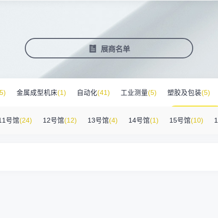
塑料新装备新材料
压铸铸造展
2025大湾区创新科技国际合作论坛
会营销推广
报名参展企业
费酒店住宿
作伙伴
展会视频
历届展商
商协会评价
参观资料
广告服
展
准拓展展会影响力
届展会报名参展企业
外观众提供免费酒店
越潜力的合作伙伴，全方位支持
真实呈现展会盛况
汇聚全球知名展商
多维度专业评价
参观指南、展前预览下
稀缺性线
新能源汽车零部件：智能制造装备技
术大会
会视频
费高铁报销
展会图片
展会有料
免费对
展商名单
实呈现展会盛况
外专业观众福利
往届展会现场图片
紧扣热点，探索产业未
3000
商查询
好友赢京东卡
新品技术
自动化
压铸及铸造
询展商展位号及展品
人有份,最高500元！
展示前沿科技和解决方
工
机器人
工业测量
5)
金属成型机床
(1)
自动化
(41)
工业测量
(5)
塑胶及包装
(5)
附件
(46)
其他
(7)
工业软件
(1)
精密零件加工
(9)
环保设备
(1)
11号馆
(24)
12号馆
(12)
13号馆
(4)
14号馆
(1)
15号馆
(10)