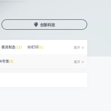
国潮机床展
机加工+模县制造
务
人才对接
非深小车车证下载
展期参观时间
采购展
载
上线下广告资源
200+高校行业人才配对
深圳外地车通行证下载
第一天： 9:30-17:00
接采购需求
第二天： 9:30-17:00
创新科技
来
+采购联系方式
第三天： 9:30-17:00
第四天： 9:30-14:00
浏览展位布局图
案
模具制造
(12)
3D打印
(1)
16号馆
(0)