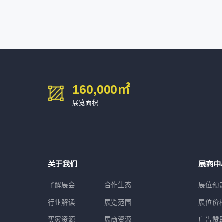
160,000
㎡
展览面积
关于我们
展商中
了解展会
合作生态
展位预
行业解读
展览范围
展位价
买家资源
展商资源
广告赞