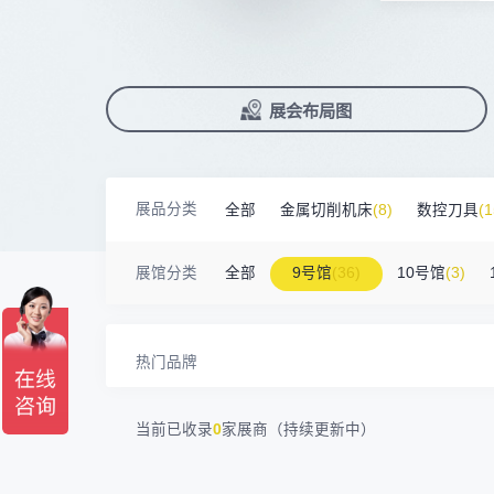
南京震环智能装备有限公司
100㎡以上展商
前往会议论坛>
国际数控机床展
数控刀具展
Zipper Technology Limited
13265****38
90%+
观众给参观体验打高分
展
已
免
合
冈田智能（江苏）股份有限公司
100㎡以上展商
累计获近
230
家企业连续10年参展
2万家
参展企业认可
13450****15
广州市汉菁自动化技术有限公司
精
本
省
卓
广州市昊志机电股份有限公司
200㎡以上展商
18820****56
顺丰速运有限公司
展
免
2025线上
33134
人已报名
臻赏工业股份有限公司
200㎡以上展商
展览范围
13632****84
大族
已定展位企业
展会布局图
真
省
广东捷程数控机床有限公司
200㎡以上展商
13509****17
顺丰速运
展
携
数控机床
数控刀具
塑料机械
三菱电机自动化（中国）有限公司
200㎡以上展商
13798****01
顺丰速运有限公司
查
人
机床附件
模具制造
精密零件加
德清申达机器制造有限公司
200㎡以上展商
14704****96
无
展品分类
全部
金属切削机床
(8)
数控刀具
(1
宁波华美达机械制造有限公司
200㎡以上展商
3D打印
13760****31
高要区恒博五金制造厂
海天塑机集团有限公司
200㎡以上展商
金属材料
(0)
压铸及铸造
(3)
机床
18588****09
深圳来福传动科技有限公司
展馆分类
全部
9号馆
(36)
10号馆
(3)
川口机械制造（余姚）有限公司
54㎡以上展商
13556****62
宝铼公
余姚华泰橡塑机械有限公司
54㎡以上展商
15302****44
深圳市其欧科技有限公司
宁波中大力德智能传动股份有限公司
54㎡以上展商
13661****75
上海绪叁信息咨询有限公司
热门品牌
深圳市海洲数控机械刀具有限公司
54㎡以上展商
15986****90
广州维高集团有限公司
深圳市金洲精工科技股份有限公司
54㎡以上展商
13611****26
新谱（广州）电子有限公司
当前已收录
0
家展商（持续更新中）
深圳市中勋精密机械有限公司
100㎡以上展商