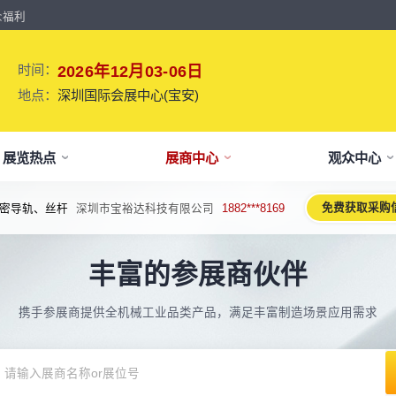
众福利
时间：
2026年12月03-06日
地点：
深圳国际会展中心(宝安)
展览热点
展商中心
观众中心
免费获取采购
密导轨、丝杆
深圳市宝裕达科技有限公司
1882***8169
牌介绍
要参展
观报名
议活动亮点
【免费】
新闻&媒体
参展保障
专家开讲 大咖论道
展会解读
参观资料
参展优
术、新设备、新产品，新应用。
丰富的参展商伙伴
于展会
位预订
人报名
期活动亮点
最新资讯
买家资源及名录
智能传感赋能新型工业化高质量发展
展会报告书
展会布局图
展位价
2026预计
论坛
方位详细介绍
先申请，锁定更优展位及更多优惠
好友报名享福利
MP会议论坛
展会最新动态
百万级全球买家资源查询
权威、全面的展会报告解读
获取整个展会的布局
观众资源
携手参展商提供全机械工业品类产品，满足丰富制造场景应用需求
出海东南亚战略高峰论坛-大湾区工
球买家资源
会报告
体报名（20人以上）
部会议活动
展会大事记
观众走访邀约
参展商评价
展商展位图
展位优
博会携手东南亚，共创出海新篇章
八方观众，加速行业转型
威、全面展会数据及分析
内巴士免费接送+免费午餐
期4天全部峰会/论坛/活动
展会发展中重要活动
全年全员精准邀约
助力展商拓展市场
每个馆展商位置图查看
超省！多
机器人核心零部件技术攻坚与成本优
展商资源
会平面图
费对接采购需求
期论坛嘉宾
展会图片
展商营销支持
观众评价
展商目录
补贴政
化论坛
球上万家企业的选共同择
个展馆的展商展位分布图
000+采购联系方式
内外超强嘉宾阵容,分享最热观点
往届展会现场图片
全场景免费营销推广支持
真实观众参观收获
当届展会参展企业及展
展位、搭