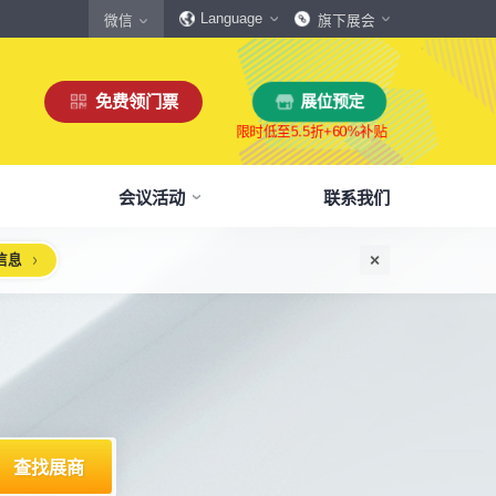
Language
微信
旗下展会
免费领门票
展位预定
会议活动
联系我们
信息
惠
生态伙伴
展商服务
本届展会布局图
参观须知
格
商协会伙伴
下载中心
展会交通
160,000
展览面积
规模
㎡
12,00
+
展商数量
丰富，参展满意度85%+
中外百家商协会支持
会刊、展商手册、展会LOGO下载
自驾、公共交通快速指引
惠
媒体伙伴
宣传资料提交
周边酒店
、下载
种专属优惠，低至5折
400+行业媒体宣传支持
提交企业及展品资料用于宣传
展馆附近酒店预定、比价
浏览展位布局图
策
媒体报道
展会素材下载
观众问答
品资源
建、水电等补贴达80%
权威媒体对展会报道
展会LOGO、海报下载
参观常见问题快速解决
智能传感赋能新型工业化高质量发展论坛