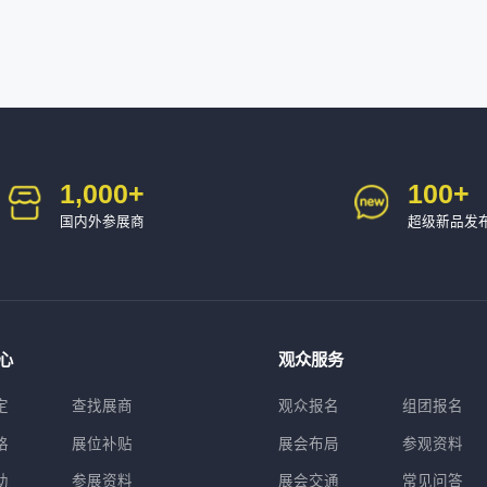
1,000
+
100
+
国内外参展商
超级新品发
心
观众服务
定
查找展商
观众报名
组团报名
格
展位补贴
展会布局
参观资料
助
参展资料
展会交通
常见问答