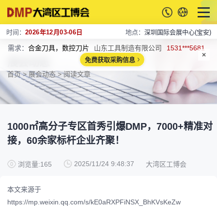
时间：
2026年12月03-06日
地点：
深圳国际会展中心(宝安)
需求：
焊接机器人
广东朗硕健身器材有限公司
1781***7003
展会动态
免费获取采购信息
首页
>
展会动态
> 阅读文章
1000㎡高分子专区首秀引爆DMP，7000+精准对
接，60余家标杆企业齐聚！
2025/11/24 9:48:37
浏览量:165
大湾区工博会
本文来源于
https://mp.weixin.qq.com/s/kE0aRXPFiNSX_BhKVsKeZw