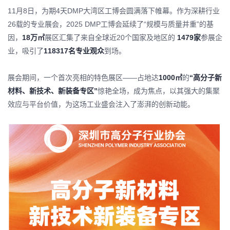
11月8日，为期4天DMP大湾区工博会圆满落下帷幕。作为深耕行业
26载的专业展会，2025 DMP工博会延续了“规模与质量并重”的基
因，
18万㎡
展区汇集了来自全球近20个国家及地区的
1479家
参展企
业，吸引了
118317名专业观众
到场。
展会期间，一个首次亮相的特色展区——占地达
1000㎡
的
“高分子新
材料、新技术、新装备专区”
惊艳全场，成为焦点，以其强大的集聚
效应与平台价值，为这场工业盛会注入了澎湃的创新动能。