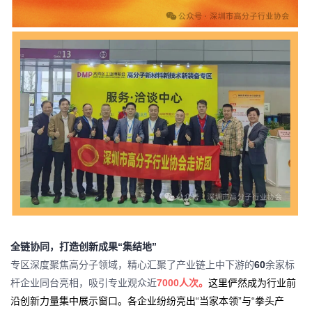
全链协同，打造创新成果“集结地”
专区深度聚焦高分子领域，精心汇聚了产业链上中下游的
60
余家标
杆企业同台亮相，吸引
专业观众近
7000
人次。
这里俨然成为行业前
沿创新力量集中展示窗口。各企业纷纷亮出“当家本领”与“拳头产