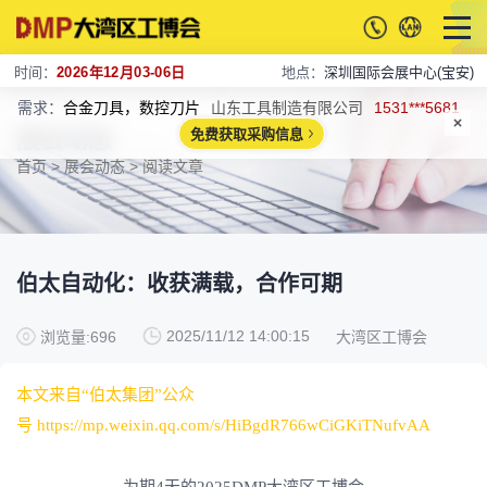
时间：
2026年12月03-06日
地点：
深圳国际会展中心(宝安)
需求：
合金刀具，数控刀片
山东工具制造有限公司
1531***5681
展会动态
免费获取采购信息
首页
>
展会动态
> 阅读文章
伯太自动化：收获满载，合作可期
2025/11/12 14:00:15
浏览量:696
大湾区工博会
本文来自“伯太集团”公众
号 https://mp.weixin.qq.com/s/HiBgdR766wCiGKiTNufvAA