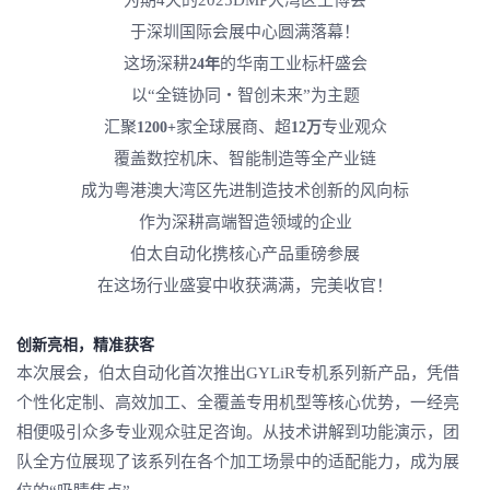
为期4天的2025DMP大湾区工博会
于深圳国际会展中心圆满落幕！
这场深耕
的华南工业标杆盛会
24年
以“全链协同・智创未来”为主题
汇聚
家全球展商、超
专业观众
1200+
12万
覆盖数控机床、智能制造等全产业链
成为粤港澳大湾区先进制造技术创新的风向标
作为深耕高端智造领域的企业
伯太自动化携核心产品重磅参展
在这场行业盛宴中收获满满，完美收官！
创新亮相，精准获客
本次展会，伯太自动化首次推出GYLiR专机系列新产品，凭借
个性化定制、高效加工、全覆盖专用机型等核心优势，一经亮
相便吸引众多专业观众驻足咨询。从技术讲解到功能演示，团
队全方位展现了该系列在各个加工场景中的适配能力，成为展