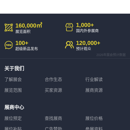
1,000
+
160,000
㎡
国内外参展商
展览面积
100
+
120,000
+
超级新品发布
预计观众
2026年展会预计数据
关于我们
了解展会
合作生态
行业解读
展览范围
买家资源
展商资源
展商中心
展位预定
查找展商
展位价格
展位补贴
广告赞助
参展资料