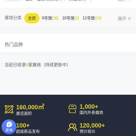
金属成型机床
(1)
自动化
(41)
工业测量
(5)
展馆分类
全部
9号馆
(36)
10号馆
(3)
11号馆
(24)
塑胶及包装
(5)
模具制造
(12)
3D打印
(1)
12号馆
(12)
13号馆
(4)
14号馆
(1)
15号馆
(10)
金属材料
(0)
压铸及铸造
(3)
机床附件
(46)
热门品牌
16号馆
(0)
其他
(7)
工业软件
(1)
精密零件加工
(9)
当前已收录
0
家展商（持续更新中）
环保设备
(1)
1,000
+
160,000
㎡
国内外参展商
展览面积
100
+
120,000
+
超级新品发布
预计观众