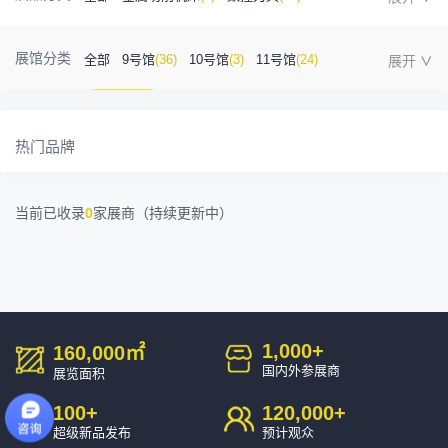
金属成型机床
(1)
自动化
(41)
工业测量
(5)
展馆分类
全部
9号馆
(36)
10号馆
(3)
11号馆
(24)
塑胶及包装
(5)
模具制造
(12)
3D打印
(1)
12号馆
(12)
13号馆
(4)
14号馆
(1)
金属材料
(0)
压铸及铸造
(3)
机床附件
(46)
热门品牌
15号馆
(10)
16号馆
(0)
其他
(7)
工业软件
(1)
精密零件加工
(9)
当前已收录
0
家展商（持续更新中）
环保设备
(1)
1,000
+
160,000
㎡
国内外参展商
展览面积
100
+
120,000
+
超级新品发布
预计观众