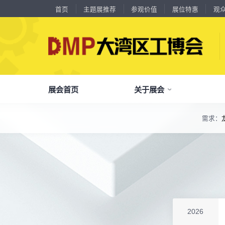
首页
主题展推荐
参观价值
展位特惠
观
展会首页
关于展会
18588****09
深圳来福传动科技有限公司
川口机械制造（余姚）有限公司
54㎡以上展商
需求：
13556****62
宝铼公
了解全部展览范围
余姚华泰橡塑机械有限公司
54㎡以上展商
15302****44
深圳市其欧科技有限公司
品
我
参
会
了解大湾区工博会
展商中心
观众中心
展会同期会议
宁波中大力德智能传动股份有限公司
54㎡以上展商
全面链接上下游产业链，集中展示国内外行业领域的新思路、新技
13661****75
上海绪叁信息咨询有限公司
深圳市海洲数控机械刀具有限公司
54㎡以上展商
关
展
个
同
大湾区工博会致力于推动产业供需精准对接，
DMP大湾区工博会致力于参展商提供优质的
全新业态展览 共享创新成果前沿产品技术及
15986****90
广州维高集团有限公司
分享行业技术创新和最佳实践
查看全部展览范围>
全
抢
携
D
构建开放、协作、共享的新一代数智新质生产
参展服务，汇集丰富的观众采购商资源、营销
成功实践展示-累计100+万观众到场参观
深圳市金洲精工科技股份有限公司
54㎡以上展商
13611****26
新谱（广州）电子有限公司
力生态展示。
支持、推广工具，更有优惠、补贴等福利。
深圳市中勋精密机械有限公司
100㎡以上展商
全
展
团
全
聚八方领航者，论转型升级之道
18578****21
广州市高比电梯装饰工程有限公司广州分公司
为什么要参观>
聚
权
省
展
杭州川禾机械有限公司
100㎡以上展商
主题展推荐
解锁企业新科技，专家诠释新故事
15914****57
服务行业
累计
20000+
27
年
参展商选择我们
深圳市朗华投控有限公司
参
展
免
展
2026
北京市电加工研究所有限公司
200㎡以上展商
每年超
10万+
人提前预登记
15384****02
广州库洛科技有限公司
全
各
3
海
累计观众
参展商满意度
100+
90%
万人次