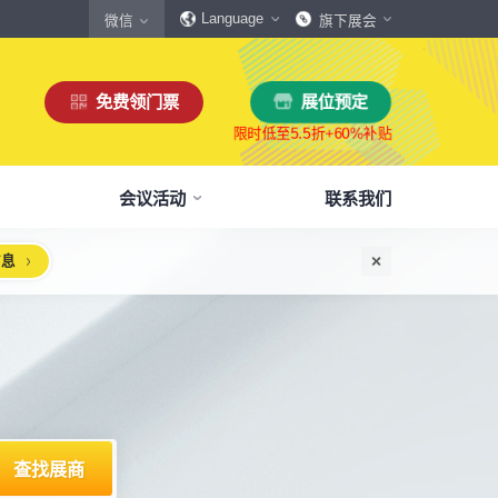
Language
微信
旗下展会
免费领门票
展位预定
会议活动
联系我们
信息
惠
生态伙伴
展商服务
本届展会布局图
参观须知
格
商协会伙伴
下载中心
展会交通
160,000
展览面积
规模
㎡
12,00
+
展商数量
丰富，参展满意度85%+
中外百家商协会支持
会刊、展商手册、展会LOGO下载
自驾、公共交通快速指引
惠
媒体伙伴
宣传资料提交
周边酒店
、下载
种专属优惠，低至5折
400+行业媒体宣传支持
提交企业及展品资料用于宣传
展馆附近酒店预定、比价
浏览展位布局图
策
媒体报道
展会素材下载
观众问答
品资源
建、水电等补贴达80%
权威媒体对展会报道
展会LOGO、海报下载
参观常见问题快速解决
出海东南亚战略高峰论坛-大湾区工博会携手东南
机器人核心零部件技术攻坚与成本优化论坛
新能源汽车零部件：智能制造装备技术大会
智能传感赋能新型工业化高质量发展论坛
2025大湾区创新科技国际合作论坛