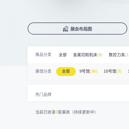
上海汉霸数控机电有限公司
100㎡以上展商
前往会议论坛>
国际数控机床展
数控刀具展
17872****95
台山市精诚达电路有限公司
90%+
观众给参观体验打高分
展
已
免
合
广州默士尼科技有限公司
100㎡以上展商
累计获近
230
家企业连续10年参展
2万家
参展企业认可
18938****82
顺丰速运有限公司
精
本
省
卓
深圳市蓝蓝科技有限公司
200㎡以上展商
13265****56
深圳市正电传奇科技有限公司
展
免
2025线上
33131
人已报名
南京震环智能装备有限公司
100㎡以上展商
展览范围
Zipper Technology Limited
13265****38
已定展位企业
展会布局图
真
省
冈田智能（江苏）股份有限公司
100㎡以上展商
13450****15
广州市汉菁自动化技术有限公司
展
携
数控机床
数控刀具
塑料机械
广州市昊志机电股份有限公司
200㎡以上展商
18820****56
顺丰速运有限公司
查
人
机床附件
模具制造
精密零件加
臻赏工业股份有限公司
200㎡以上展商
13632****84
大族
展品分类
全部
金属切削机床
(8)
数控刀具
(1
广东捷程数控机床有限公司
200㎡以上展商
3D打印
13509****17
顺丰速运
三菱电机自动化（中国）有限公司
200㎡以上展商
金属材料
(0)
压铸及铸造
(3)
机床
13798****01
顺丰速运有限公司
展馆分类
全部
9号馆
(36)
10号馆
(3)
德清申达机器制造有限公司
200㎡以上展商
14704****96
无
宁波华美达机械制造有限公司
200㎡以上展商
13760****31
高要区恒博五金制造厂
海天塑机集团有限公司
200㎡以上展商
18588****09
深圳来福传动科技有限公司
热门品牌
川口机械制造（余姚）有限公司
54㎡以上展商
13556****62
宝铼公
余姚华泰橡塑机械有限公司
54㎡以上展商
15302****44
深圳市其欧科技有限公司
当前已收录
0
家展商（持续更新中）
宁波中大力德智能传动股份有限公司
54㎡以上展商
13661****75
上海绪叁信息咨询有限公司
深圳市海洲数控机械刀具有限公司
54㎡以上展商
15986****90
广州维高集团有限公司