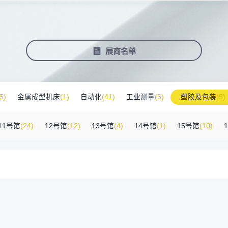
塑料新装备新材料
压铸铸造展
2025大湾区创新科技国际合作论坛
会营销推广
报名参展企业
费酒店住宿
作伙伴
展会视频
历届展商
商协会评价
参观资料
广告服
展
准拓展展会影响力
届展会报名参展企业
外观众提供免费酒店
越潜力的合作伙伴，全方位支持
真实呈现展会盛况
汇聚全球知名展商
多维度专业评价
参观指南、展前预览下
稀缺性线
新能源汽车零部件：智能制造装备技
术大会
会视频
费高铁报销
展会图片
展会有料
免费对
展商名单
实呈现展会盛况
外专业观众福利
往届展会现场图片
紧扣热点，探索产业未
3000
商查询
好友赢京东卡
新品技术
自动化
压铸及铸造
询展商展位号及展品
人有份,最高500元！
展示前沿科技和解决方
工
机器人
工业测量
5)
金属成型机床
(1)
自动化
(41)
工业测量
(5)
塑胶及包装
(5)
附件
(46)
其他
(7)
工业软件
(1)
精密零件加工
(9)
环保设备
(1)
11号馆
(24)
12号馆
(12)
13号馆
(4)
14号馆
(1)
15号馆
(10)