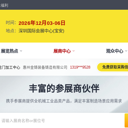
众福利
时间：
2026年12月03-06日
地点：
深圳国际会展中心(宝安)
展览热点
展商中心
观众中心
免费获取采购
龙门加工中心
惠州金铸装备铸造有限公司
1319***9528
牌介绍
要参展
观报名
议活动亮点
【免费】
新闻&媒体
参展保障
专家开讲 大咖论道
展会解读
参观资料
参展优
术、新设备、新产品，新应用。
丰富的参展商伙伴
于展会
位预订
人报名
期活动亮点
最新资讯
买家资源及名录
智能传感赋能新型工业化高质量发展
展会报告书
展会布局图
展位价
2026预计
论坛
方位详细介绍
先申请，锁定更优展位及更多优惠
好友报名享福利
MP会议论坛
展会最新动态
百万级全球买家资源查询
权威、全面的展会报告解读
获取整个展会的布局
观众资源
携手参展商提供全机械工业品类产品，满足丰富制造场景应用需求
出海东南亚战略高峰论坛-大湾区工
球买家资源
会报告
体报名（20人以上）
部会议活动
展会大事记
观众走访邀约
参展商评价
展商展位图
展位优
博会携手东南亚，共创出海新篇章
八方观众，加速行业转型
威、全面展会数据及分析
内巴士免费接送+免费午餐
期4天全部峰会/论坛/活动
展会发展中重要活动
全年全员精准邀约
助力展商拓展市场
每个馆展商位置图查看
超省！多
机器人核心零部件技术攻坚与成本优
展商资源
会平面图
费对接采购需求
期论坛嘉宾
展会图片
展商营销支持
观众评价
展商目录
补贴政
化论坛
球上万家企业的选共同择
个展馆的展商展位分布图
000+采购联系方式
内外超强嘉宾阵容,分享最热观点
往届展会现场图片
全场景免费营销推广支持
真实观众参观收获
当届展会参展企业及展
展位、搭