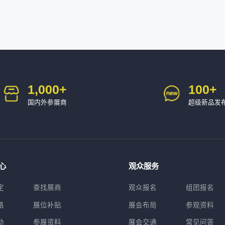
1,000
+
100
+
国内外参展商
超级新品发
心
观众服务
定
查找展商
观众报名
组团报名
格
展位补贴
展会布局
参观资料
助
参展资料
展会交通
常见问答