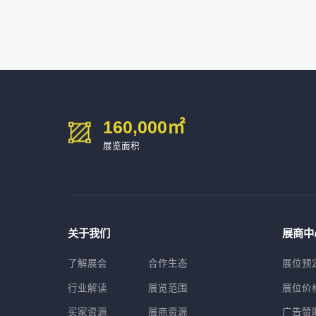
深圳市金洲精工科技股份有限公司
54㎡以上展商
13611****26
新谱（广州）电子有限公司
深圳市中勋精密机械有限公司
100㎡以上展商
160,000
㎡
展览面积
关于我们
展商中
了解展会
合作生态
展位预
行业解读
展览范围
展位价
买家资源
展商资源
广告赞