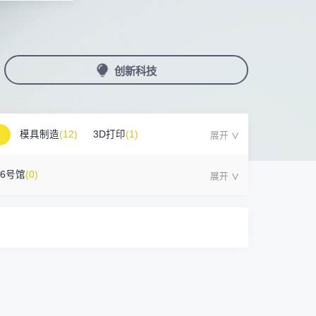
国潮机床展
机加工+模县制造
亚，共创出海新篇章
务
人才对接
非深小车车证下载
展期参观时间
采购展
载
上线下广告资源
200+高校行业人才配对
深圳外地车通行证下载
第一天： 9:30-17:00
接采购需求
第二天： 9:30-17:00
创新科技
来
+采购联系方式
第三天： 9:30-17:00
第四天： 9:30-14:00
浏览展位布局图
案
模具制造
(12)
3D打印
(1)
16号馆
(0)