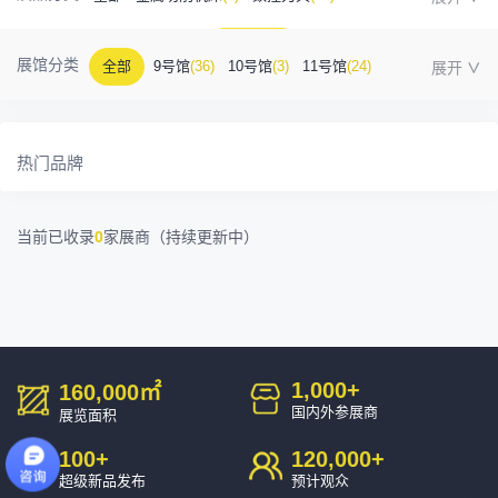
金属成型机床
(1)
自动化
(41)
工业测量
(5)
展馆分类
全部
9号馆
(36)
10号馆
(3)
11号馆
(24)
塑胶及包装
(5)
模具制造
(12)
3D打印
(1)
12号馆
(12)
13号馆
(4)
14号馆
(1)
15号馆
(10)
金属材料
(0)
压铸及铸造
(3)
机床附件
(46)
热门品牌
16号馆
(0)
其他
(7)
工业软件
(1)
精密零件加工
(9)
当前已收录
0
家展商（持续更新中）
环保设备
(1)
1,000
+
160,000
㎡
国内外参展商
展览面积
100
+
120,000
+
超级新品发布
预计观众