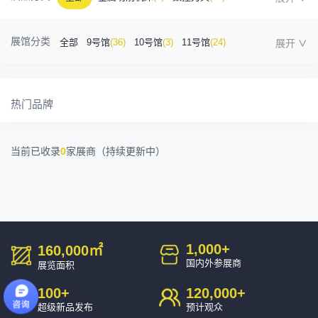
金属成型机床
(1)
自动化
(41)
工业测量
(5)
展馆分类
全部
9号馆
(36)
10号馆
(3)
11号馆
(24)
塑胶及包装
(5)
模具制造
(12)
3D打印
(1)
12号馆
(12)
13号馆
(4)
14号馆
(1)
15号馆
(10)
金属材料
(0)
压铸及铸造
(3)
机床附件
(46)
热门品牌
16号馆
(0)
其他
(7)
工业软件
(1)
精密零件加工
(9)
当前已收录
0
家展商（持续更新中）
环保设备
(1)
1,000
+
160,000
㎡
国内外参展商
展览面积
100
+
120,000
+
超级新品发布
预计观众