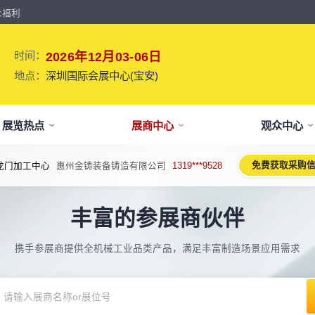
众福利
时间：
2026年12月03-06日
地点：
深圳国际会展中心(宝安)
展览热点
展商中心
观众中心
免费获取采购
龙门加工中心
惠州金铸装备铸造有限公司
1319***9528
牌介绍
要参展
观报名
议活动亮点
【免费】
新闻&媒体
参展保障
专家开讲 大咖论道
展会解读
参观资料
参展优
术、新设备、新产品，新应用。
丰富的参展商伙伴
于展会
位预订
人报名
期活动亮点
最新资讯
买家资源及名录
智能传感赋能新型工业化高质量发展
展会报告书
展会布局图
展位价
2026预计
论坛
方位详细介绍
先申请，锁定更优展位及更多优惠
好友报名享福利
MP会议论坛
展会最新动态
百万级全球买家资源查询
权威、全面的展会报告解读
获取整个展会的布局
观众资源
携手参展商提供全机械工业品类产品，满足丰富制造场景应用需求
出海东南亚战略高峰论坛-大湾区工
球买家资源
会报告
体报名（20人以上）
部会议活动
展会大事记
观众走访邀约
参展商评价
展商展位图
展位优
博会携手东南亚，共创出海新篇章
八方观众，加速行业转型
威、全面展会数据及分析
内巴士免费接送+免费午餐
期4天全部峰会/论坛/活动
展会发展中重要活动
全年全员精准邀约
助力展商拓展市场
每个馆展商位置图查看
超省！多
机器人核心零部件技术攻坚与成本优
展商资源
会平面图
费对接采购需求
期论坛嘉宾
展会图片
展商营销支持
观众评价
展商目录
补贴政
化论坛
球上万家企业的选共同择
个展馆的展商展位分布图
000+采购联系方式
内外超强嘉宾阵容,分享最热观点
往届展会现场图片
全场景免费营销推广支持
真实观众参观收获
当届展会参展企业及展
展位、搭