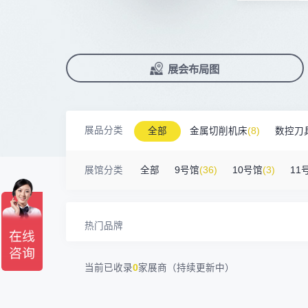
北京市电加工研究所有限公司
200㎡以上展商
前往会议论坛>
国际数控机床展
数控刀具展
15384****02
广州库洛科技有限公司
90%+
观众给参观体验打高分
展
已
免
合
上海汉霸数控机电有限公司
100㎡以上展商
累计获近
230
家企业连续10年参展
2万家
参展企业认可
17872****95
台山市精诚达电路有限公司
精
本
省
卓
广州默士尼科技有限公司
100㎡以上展商
18938****82
顺丰速运有限公司
展
免
2025线上
33127
人已报名
深圳市蓝蓝科技有限公司
200㎡以上展商
展览范围
13265****56
深圳市正电传奇科技有限公司
已定展位企业
展会布局图
真
省
南京震环智能装备有限公司
100㎡以上展商
Zipper Technology Limited
13265****38
展
携
数控机床
数控刀具
塑料机械
冈田智能（江苏）股份有限公司
100㎡以上展商
13450****15
广州市汉菁自动化技术有限公司
查
人
机床附件
模具制造
精密零件加
广州市昊志机电股份有限公司
200㎡以上展商
18820****56
顺丰速运有限公司
展品分类
全部
金属切削机床
(8)
数控刀
臻赏工业股份有限公司
200㎡以上展商
3D打印
13632****84
大族
广东捷程数控机床有限公司
200㎡以上展商
金属材料
(0)
压铸及铸造
(3)
机床
13509****17
顺丰速运
展馆分类
全部
9号馆
(36)
10号馆
(3)
11
三菱电机自动化（中国）有限公司
200㎡以上展商
13798****01
顺丰速运有限公司
德清申达机器制造有限公司
200㎡以上展商
14704****96
无
宁波华美达机械制造有限公司
200㎡以上展商
13760****31
高要区恒博五金制造厂
热门品牌
海天塑机集团有限公司
200㎡以上展商
18588****09
深圳来福传动科技有限公司
川口机械制造（余姚）有限公司
54㎡以上展商
13556****62
宝铼公
当前已收录
0
家展商（持续更新中）
余姚华泰橡塑机械有限公司
54㎡以上展商
15302****44
深圳市其欧科技有限公司
宁波中大力德智能传动股份有限公司
54㎡以上展商
13661****75
上海绪叁信息咨询有限公司