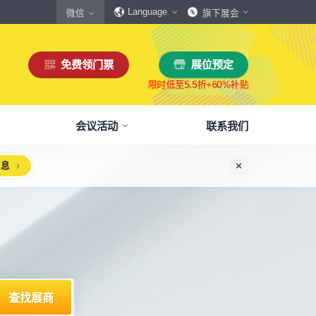
Language
微信
旗下展会
免费领门票
展位预定
会议活动
联系我们
信息
惠
生态伙伴
展商服务
本届展会布局图
参观须知
格
商协会伙伴
下载中心
展会交通
160,000
展览面积
规模
㎡
12,00
+
展商数量
丰富，参展满意度85%+
中外百家商协会支持
会刊、展商手册、展会LOGO下载
自驾、公共交通快速指引
惠
媒体伙伴
宣传资料提交
周边酒店
、下载
种专属优惠，低至5折
400+行业媒体宣传支持
提交企业及展品资料用于宣传
展馆附近酒店预定、比价
浏览展位布局图
策
媒体报道
展会素材下载
观众问答
品资源
建、水电等补贴达80%
权威媒体对展会报道
展会LOGO、海报下载
参观常见问题快速解决
出海东南亚战略高峰论坛-大湾区工博会携手东南
机器人核心零部件技术攻坚与成本优化论坛
新能源汽车零部件：智能制造装备技术大会
智能传感赋能新型工业化高质量发展论坛
2025大湾区创新科技国际合作论坛