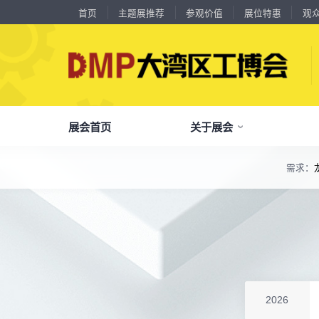
首页
主题展推荐
参观价值
展位特惠
观
展会首页
关于展会
需求：
18588****09
深圳来福传动科技有限公司
了解全部展览范围
川口机械制造（余姚）有限公司
54㎡以上展商
13556****62
宝铼公
品
我
参
会
了解大湾区工博会
展商中心
观众中心
展会同期会议
余姚华泰橡塑机械有限公司
54㎡以上展商
全面链接上下游产业链，集中展示国内外行业领域的新思路、新技
15302****44
深圳市其欧科技有限公司
宁波中大力德智能传动股份有限公司
54㎡以上展商
关
展
个
同
大湾区工博会致力于推动产业供需精准对接，
DMP大湾区工博会致力于参展商提供优质的
全新业态展览 共享创新成果前沿产品技术及
13661****75
上海绪叁信息咨询有限公司
分享行业技术创新和最佳实践
查看全部展览范围>
全
抢
携
D
构建开放、协作、共享的新一代数智新质生产
参展服务，汇集丰富的观众采购商资源、营销
成功实践展示-累计100+万观众到场参观
深圳市海洲数控机械刀具有限公司
54㎡以上展商
15986****90
广州维高集团有限公司
力生态展示。
支持、推广工具，更有优惠、补贴等福利。
深圳市金洲精工科技股份有限公司
54㎡以上展商
全
展
团
全
聚八方领航者，论转型升级之道
13611****26
新谱（广州）电子有限公司
为什么要参观>
聚
权
省
展
深圳市中勋精密机械有限公司
100㎡以上展商
主题展推荐
解锁企业新科技，专家诠释新故事
18578****21
服务行业
累计
20000+
27
年
参展商选择我们
广州市高比电梯装饰工程有限公司广州分公司
参
展
免
展
2026
杭州川禾机械有限公司
100㎡以上展商
每年超
10万+
人提前预登记
15914****57
深圳市朗华投控有限公司
全
各
3
海
累计观众
参展商满意度
100+
90%
万人次