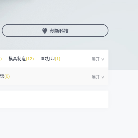
国潮机床展
机加工+模县制造
亚，共创出海新篇章
务
人才对接
非深小车车证下载
展期参观时间
采购展
载
上线下广告资源
200+高校行业人才配对
深圳外地车通行证下载
第一天： 9:30-17:00
接采购需求
第二天： 9:30-17:00
创新科技
来
+采购联系方式
第三天： 9:30-17:00
第四天： 9:30-14:00
浏览展位布局图
案
)
模具制造
(12)
3D打印
(1)
号馆
(0)