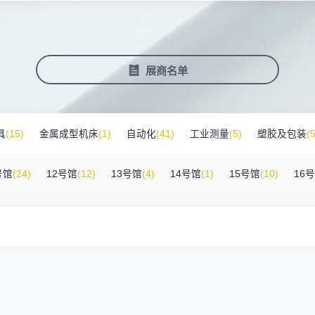
塑料新装备新材料
压铸铸造展
2025大湾区创新科技国际合作论坛
会营销推广
报名参展企业
费酒店住宿
作伙伴
展会视频
历届展商
商协会评价
参观资料
广告服
展
准拓展展会影响力
届展会报名参展企业
外观众提供免费酒店
越潜力的合作伙伴，全方位支持
真实呈现展会盛况
汇聚全球知名展商
多维度专业评价
参观指南、展前预览下
稀缺性线
新能源汽车零部件：智能制造装备技
术大会
会视频
费高铁报销
展会图片
展会有料
免费对
展商名单
实呈现展会盛况
外专业观众福利
往届展会现场图片
紧扣热点，探索产业未
3000
商查询
好友赢京东卡
新品技术
自动化
压铸及铸造
询展商展位号及展品
人有份,最高500元！
展示前沿科技和解决方
工
机器人
工业测量
具
(15)
金属成型机床
(1)
自动化
(41)
工业测量
(5)
塑胶及包装
(5
附件
(46)
其他
(7)
工业软件
(1)
精密零件加工
(9)
环保设备
(1)
号馆
(24)
12号馆
(12)
13号馆
(4)
14号馆
(1)
15号馆
(10)
16