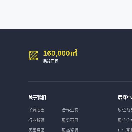
深圳市海洲数控机械刀具有限公司
54㎡以上展商
15986****90
广州维高集团有限公司
深圳市金洲精工科技股份有限公司
54㎡以上展商
13611****26
新谱（广州）电子有限公司
深圳市中勋精密机械有限公司
100㎡以上展商
160,000
㎡
展览面积
关于我们
展商中
了解展会
合作生态
展位预
行业解读
展览范围
展位价
买家资源
展商资源
广告赞