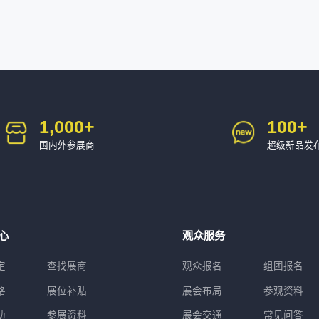
1,000
+
100
+
国内外参展商
超级新品发
心
观众服务
定
查找展商
观众报名
组团报名
格
展位补贴
展会布局
参观资料
助
参展资料
展会交通
常见问答