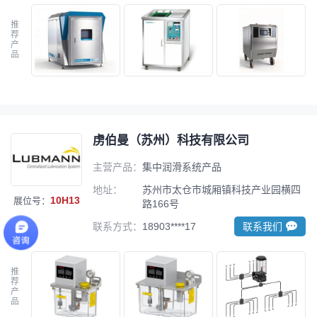
推
荐
产
品
虏伯曼（苏州）科技有限公司
主营产品：
集中润滑系统产品
地址：
苏州市太仓市城厢镇科技产业园横四
10H13
展位号：
路166号
联系方式：
18903****17
联系我们
推
荐
产
品