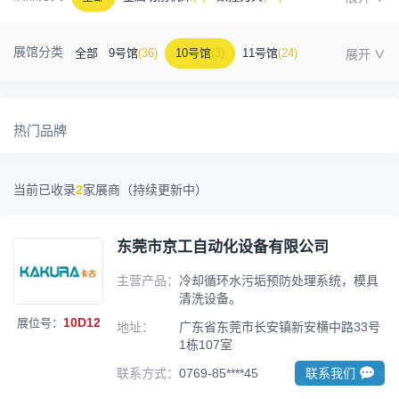
金属成型机床
(1)
自动化
(41)
工业测量
(5)
展馆分类
全部
9号馆
(36)
10号馆
(3)
11号馆
(24)
塑胶及包装
(5)
模具制造
(12)
3D打印
(1)
12号馆
(12)
13号馆
(4)
14号馆
(1)
15号馆
(10)
金属材料
(0)
压铸及铸造
(3)
机床附件
(46)
热门品牌
16号馆
(0)
其他
(7)
工业软件
(1)
精密零件加工
(9)
当前已收录
2
家展商（持续更新中）
环保设备
(1)
东莞市京工自动化设备有限公司
主营产品：
冷却循环水污垢预防处理系统，模具
清洗设备。
10D12
展位号：
地址：
广东省东莞市长安镇新安横中路33号
1栋107室
联系方式：
0769-85****45
联系我们