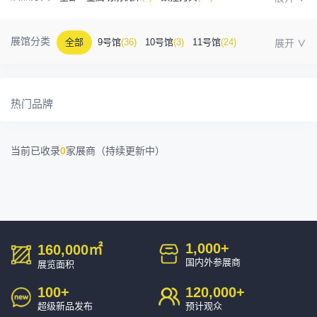
金属成型机床
(1)
自动化
(41)
工业测量
(5)
展馆分类
全部
9号馆
(36)
10号馆
(3)
11号馆
(24)
塑胶及包装
(5)
模具制造
(12)
3D打印
(1)
12号馆
(12)
13号馆
(4)
14号馆
(1)
15号馆
(10)
金属材料
(0)
压铸及铸造
(3)
机床附件
(46)
热门品牌
16号馆
(0)
其他
(7)
工业软件
(1)
精密零件加工
(9)
当前已收录
0
家展商（持续更新中）
环保设备
(1)
1,000
+
160,000
㎡
国内外参展商
展览面积
100
+
120,000
+
超级新品发布
预计观众