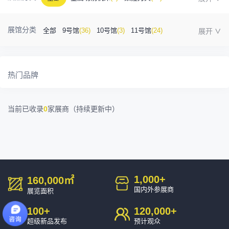
金属成型机床
(1)
自动化
(41)
工业测量
(5)
展馆分类
全部
9号馆
(36)
10号馆
(3)
11号馆
(24)
塑胶及包装
(5)
模具制造
(12)
3D打印
(1)
12号馆
(12)
13号馆
(4)
14号馆
(1)
15号馆
(10)
金属材料
(0)
压铸及铸造
(3)
机床附件
(46)
热门品牌
16号馆
(0)
其他
(7)
工业软件
(1)
精密零件加工
(9)
当前已收录
0
家展商（持续更新中）
环保设备
(1)
1,000
+
160,000
㎡
国内外参展商
展览面积
100
+
120,000
+
超级新品发布
预计观众