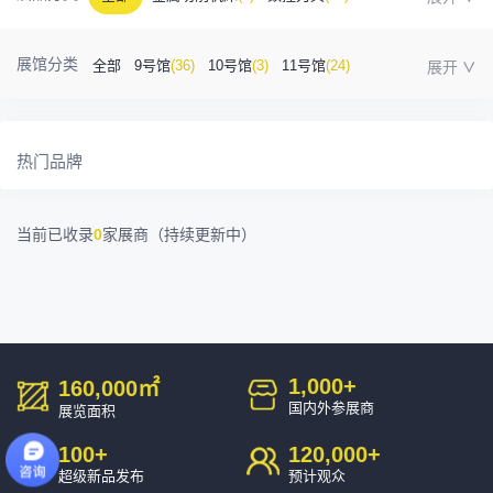
金属成型机床
(1)
自动化
(41)
工业测量
(5)
展馆分类
全部
9号馆
(36)
10号馆
(3)
11号馆
(24)
塑胶及包装
(5)
模具制造
(12)
3D打印
(1)
12号馆
(12)
13号馆
(4)
14号馆
(1)
15号馆
(10)
金属材料
(0)
压铸及铸造
(3)
机床附件
(46)
热门品牌
16号馆
(0)
其他
(7)
工业软件
(1)
精密零件加工
(9)
当前已收录
0
家展商（持续更新中）
环保设备
(1)
1,000
+
160,000
㎡
国内外参展商
展览面积
100
+
120,000
+
超级新品发布
预计观众