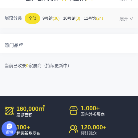
金属成型机床
(1)
自动化
(41)
工业测量
(5)
展馆分类
全部
9号馆
(36)
10号馆
(3)
11号馆
(24)
塑胶及包装
(5)
模具制造
(12)
3D打印
(1)
12号馆
(12)
13号馆
(4)
14号馆
(1)
15号馆
(10)
金属材料
(0)
压铸及铸造
(3)
机床附件
(46)
热门品牌
16号馆
(0)
其他
(7)
工业软件
(1)
精密零件加工
(9)
当前已收录
0
家展商（持续更新中）
环保设备
(1)
1,000
+
160,000
㎡
国内外参展商
展览面积
100
+
120,000
+
超级新品发布
预计观众