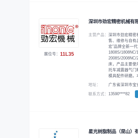
深圳市劲宏精密机械有
主营产品：
深圳市劲宏精密
售、维修与自有
宏”品牌全新一代的无
1808S/1808NC
11L35
展位号：
2008S/2008N
床，产品主要使
托车减震器气门
模具配件研磨。
地址：
广东省深圳市宝安
13590****82
联系方式：
星光树脂制品（昆山）