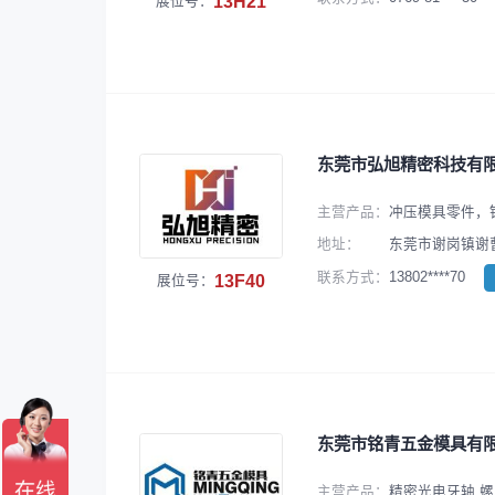
13H21
展位号：
东莞市弘旭精密科技有
主营产品：
冲压模具零件，
地址：
东莞市谢岗镇谢曹
13802****70
联系方式：
13F40
展位号：
东莞市铭青五金模具有
主营产品：
精密光电牙轴.螺