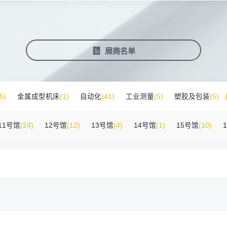
塑料新装备新材料
压铸铸造展
2025大湾区创新科技国际合作论坛
会营销推广
报名参展企业
费酒店住宿
作伙伴
展会视频
历届展商
商协会评价
参观资料
广告服
展
准拓展展会影响力
届展会报名参展企业
外观众提供免费酒店
越潜力的合作伙伴，全方位支持
真实呈现展会盛况
汇聚全球知名展商
多维度专业评价
参观指南、展前预览下
稀缺性线
新能源汽车零部件：智能制造装备技
术大会
会视频
费高铁报销
展会图片
展会有料
免费对
展商名单
实呈现展会盛况
外专业观众福利
往届展会现场图片
紧扣热点，探索产业未
3000
商查询
好友赢京东卡
新品技术
自动化
压铸及铸造
询展商展位号及展品
人有份,最高500元！
展示前沿科技和解决方
工
机器人
工业测量
5)
金属成型机床
(1)
自动化
(41)
工业测量
(5)
塑胶及包装
(5)
附件
(46)
其他
(7)
工业软件
(1)
精密零件加工
(9)
环保设备
(1)
11号馆
(24)
12号馆
(12)
13号馆
(4)
14号馆
(1)
15号馆
(10)