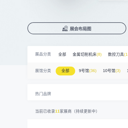
南京震环智能装备有限公司
100㎡以上展商
前往会议论坛>
国际数控机床展
数控刀具展
Zipper Technology Limited
13265****38
90%+
观众给参观体验打高分
展
已
免
合
冈田智能（江苏）股份有限公司
100㎡以上展商
累计获近
230
家企业连续10年参展
2万家
参展企业认可
13450****15
广州市汉菁自动化技术有限公司
精
本
省
卓
广州市昊志机电股份有限公司
200㎡以上展商
18820****56
顺丰速运有限公司
展
免
2025线上
33134
人已报名
臻赏工业股份有限公司
200㎡以上展商
展览范围
13632****84
大族
已定展位企业
展会布局图
真
省
广东捷程数控机床有限公司
200㎡以上展商
13509****17
顺丰速运
展
携
数控机床
数控刀具
塑料机械
三菱电机自动化（中国）有限公司
200㎡以上展商
13798****01
顺丰速运有限公司
查
人
机床附件
模具制造
精密零件加
德清申达机器制造有限公司
200㎡以上展商
14704****96
无
展品分类
全部
金属切削机床
(8)
数控刀具
(1
宁波华美达机械制造有限公司
200㎡以上展商
3D打印
13760****31
高要区恒博五金制造厂
海天塑机集团有限公司
200㎡以上展商
金属材料
(0)
压铸及铸造
(3)
机床
18588****09
深圳来福传动科技有限公司
展馆分类
全部
9号馆
(36)
10号馆
(3)
川口机械制造（余姚）有限公司
54㎡以上展商
13556****62
宝铼公
余姚华泰橡塑机械有限公司
54㎡以上展商
15302****44
深圳市其欧科技有限公司
宁波中大力德智能传动股份有限公司
54㎡以上展商
13661****75
上海绪叁信息咨询有限公司
热门品牌
深圳市海洲数控机械刀具有限公司
54㎡以上展商
15986****90
广州维高集团有限公司
深圳市金洲精工科技股份有限公司
54㎡以上展商
13611****26
新谱（广州）电子有限公司
当前已收录
11
家展商（持续更新中）
深圳市中勋精密机械有限公司
100㎡以上展商