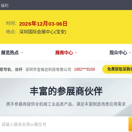
众福利
时间：
2026年12月03-06日
地点：
深圳国际会展中心(宝安)
展览热点
展商中心
观众中心
免费获取采购
密导轨、丝杆
深圳市宝裕达科技有限公司
1882***8169
牌介绍
要参展
观报名
议活动亮点
【免费】
新闻&媒体
参展保障
专家开讲 大咖论道
展会解读
参观资料
参展优
术、新设备、新产品，新应用。
丰富的参展商伙伴
于展会
位预订
人报名
期活动亮点
最新资讯
买家资源及名录
智能传感赋能新型工业化高质量发展
展会报告书
展会布局图
展位价
2026预计
论坛
方位详细介绍
先申请，锁定更优展位及更多优惠
好友报名享福利
MP会议论坛
展会最新动态
百万级全球买家资源查询
权威、全面的展会报告解读
获取整个展会的布局
观众资源
携手参展商提供全机械工业品类产品，满足丰富制造场景应用需求
出海东南亚战略高峰论坛-大湾区工
球买家资源
会报告
体报名（20人以上）
部会议活动
展会大事记
观众走访邀约
参展商评价
展商展位图
展位优
博会携手东南亚，共创出海新篇章
八方观众，加速行业转型
威、全面展会数据及分析
内巴士免费接送+免费午餐
期4天全部峰会/论坛/活动
展会发展中重要活动
全年全员精准邀约
助力展商拓展市场
每个馆展商位置图查看
超省！多
机器人核心零部件技术攻坚与成本优
展商资源
会平面图
费对接采购需求
期论坛嘉宾
展会图片
展商营销支持
观众评价
展商目录
补贴政
化论坛
球上万家企业的选共同择
个展馆的展商展位分布图
000+采购联系方式
内外超强嘉宾阵容,分享最热观点
往届展会现场图片
全场景免费营销推广支持
真实观众参观收获
当届展会参展企业及展
展位、搭