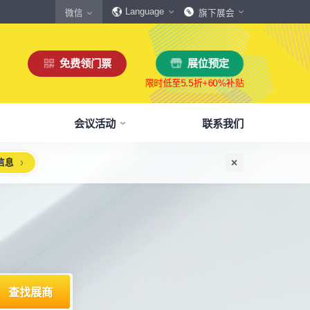
Language
微信
旗下展会
免费领门票
展位预定
会议活动
联系我们
信息
惠
生态伙伴
展商服务
本届展会布局图
参观须知
格
商协会伙伴
下载中心
展会交通
160,000
展览面积
规模
㎡
12,00
+
展商数量
丰富，参展满意度85%+
中外百家商协会支持
会刊、展商手册、展会LOGO下载
自驾、公共交通快速指引
惠
媒体伙伴
宣传资料提交
周边酒店
、下载
种专属优惠，低至5折
400+行业媒体宣传支持
提交企业及展品资料用于宣传
展馆附近酒店预定、比价
浏览展位布局图
策
媒体报道
展会素材下载
观众问答
品资源
建、水电等补贴达80%
权威媒体对展会报道
展会LOGO、海报下载
参观常见问题快速解决
智能传感赋能新型工业化高质量发展论坛