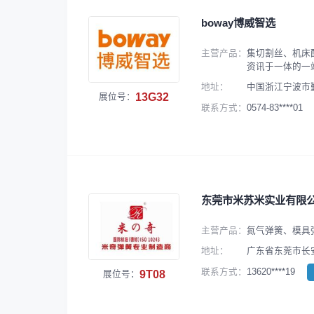
boway博威智选
主营产品：
集切割丝、机床
资讯于一体的一
地址：
中国浙江宁波市
13G32
展位号：
0574-83****01
联系方式：
东莞市米苏米实业有限
主营产品：
氮气弹簧、模具弹簧
地址：
广东省东莞市长安
13620****19
联系方式：
9T08
展位号：