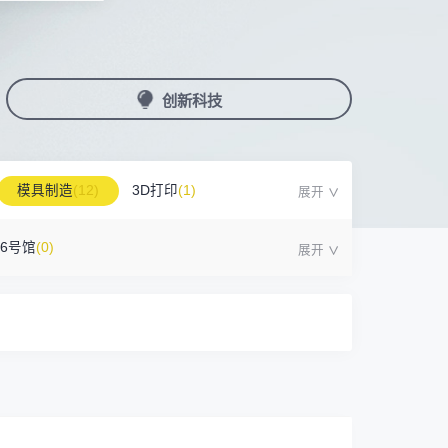
国潮机床展
机加工+模县制造
务
人才对接
非深小车车证下载
展期参观时间
采购展
载
上线下广告资源
200+高校行业人才配对
深圳外地车通行证下载
第一天： 9:30-17:00
接采购需求
第二天： 9:30-17:00
创新科技
来
+采购联系方式
第三天： 9:30-17:00
第四天： 9:30-14:00
浏览展位布局图
案
模具制造
(12)
3D打印
(1)
16号馆
(0)