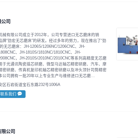
限公司
机械有限公司成立于2012年，公司专营进口无芯磨床的销
品牌“劲宏无芯磨床”的研发。经过多年的努力，现在推出了“劲
芯磨床：JH-1206S/1206NC/1206CNC、JH-
/1808CNC、JH-1810S/1810NC/1810CNC、JH-
C/2008CNC，JH-2010S/2010NC/2010CNC等系列高精度无芯磨
用于光通讯陶瓷插芯研磨、微型马达轴芯精密研磨、汽车、摩
精密研磨、传真机复印机轴芯精密研磨以及冲头顶针司筒精密
本公司拥有一批20年以上专业生产与维修进口无芯磨…
区石岩街道宝石东路232号1006A
联系我们
有限公司