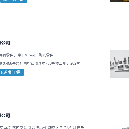
限公司
钨钢零件，冲子&下模，陶瓷零件
路459号碧桂园智造创新中心9号楼二单元202室
联系我们
限公司
牙电极.笔模型芯.化妆品零件.精密入子.型芯.衬套及