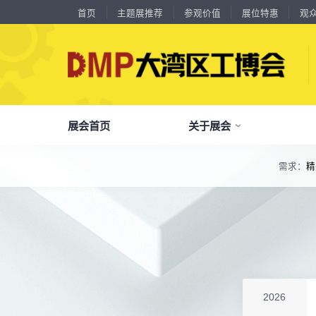
首页
主题展推荐
参观价值
展位特惠
观
18588****09
深圳来福传动科技有限公司
川口机械制造（余姚）有限公司
54㎡以上展商
13556****62
宝铼公
余姚华泰橡塑机械有限公司
54㎡以上展商
展会首页
关于展会
15302****44
深圳市其欧科技有限公司
宁波中大力德智能传动股份有限公司
54㎡以上展商
13661****75
上海绪叁信息咨询有限公司
深圳市海洲数控机械刀具有限公司
54㎡以上展商
需求：
精
15986****90
广州维高集团有限公司
了解全部展览范围
深圳市金洲精工科技股份有限公司
54㎡以上展商
13611****26
新谱（广州）电子有限公司
品
我
参
会
了解大湾区工博会
展商中心
观众中心
展会同期会议
深圳市中勋精密机械有限公司
100㎡以上展商
全面链接上下游产业链，集中展示国内外行业领域的新思路、新技
18578****21
广州市高比电梯装饰工程有限公司广州分公司
杭州川禾机械有限公司
100㎡以上展商
关
展
个
同
大湾区工博会致力于推动产业供需精准对接，
DMP大湾区工博会致力于参展商提供优质的
全新业态展览 共享创新成果前沿产品技术及
15914****57
深圳市朗华投控有限公司
分享行业技术创新和最佳实践
查看全部展览范围>
全
抢
携
D
构建开放、协作、共享的新一代数智新质生产
参展服务，汇集丰富的观众采购商资源、营销
成功实践展示-累计100+万观众到场参观
北京市电加工研究所有限公司
200㎡以上展商
15384****02
广州库洛科技有限公司
力生态展示。
支持、推广工具，更有优惠、补贴等福利。
上海汉霸数控机电有限公司
100㎡以上展商
全
展
团
全
聚八方领航者，论转型升级之道
17872****95
台山市精诚达电路有限公司
为什么要参观>
聚
权
省
展
广州默士尼科技有限公司
100㎡以上展商
主题展推荐
解锁企业新科技，专家诠释新故事
18938****82
服务行业
累计
20000+
27
年
参展商选择我们
顺丰速运有限公司
参
展
免
展
2026
深圳市蓝蓝科技有限公司
200㎡以上展商
每年超
10万+
人提前预登记
13265****56
深圳市正电传奇科技有限公司
全
各
3
海
累计观众
参展商满意度
100+
90%
万人次