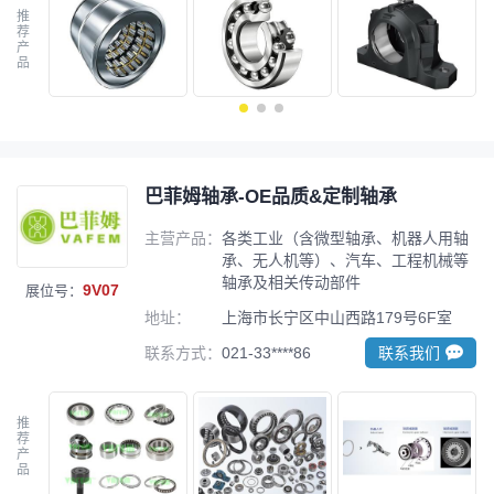
推
荐
产
品
巴菲姆轴承-OE品质&定制轴承
主营产品：
各类工业（含微型轴承、机器人用轴
承、无人机等）、汽车、工程机械等
轴承及相关传动部件
9V07
展位号：
地址：
上海市长宁区中山西路179号6F室
联系方式：
021-33****86
联系我们
推
荐
产
品