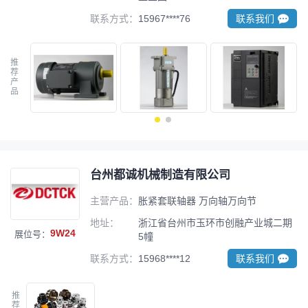
联系方式：
15967****76
联系我们
推
荐
产
品
台州都诚机械制造有限公司
主营产品：
胀紧套联轴器 万向轴万向节
地址：
浙江省台州市玉环市创融产业城二期
9W24
展位号：
5幢
联系方式：
15968****12
联系我们
推
荐