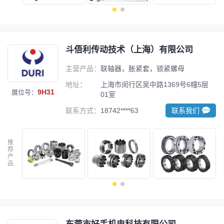
斗俉利传动技术（上海）有限公司
主营产品：
联轴器，胀紧套，锁紧螺母
地址：
上海市闵行区吴中路1369号6幢5层
9H31
展位号：
01室
联系方式：
18742****63
联系我们
推
荐
产
品