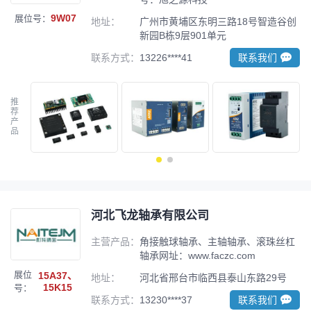
9W07
展位号：
地址：
广州市黄埔区东明三路18号智造谷创
新园B栋9层901单元
联系方式：
13226****41
联系我们
推
荐
产
品
河北飞龙轴承有限公司
主营产品：
角接触球轴承、主轴轴承、滚珠丝杠
轴承网址：www.faczc.com
展位
15A37、
地址：
河北省邢台市临西县泰山东路29号
15K15
号：
联系方式：
13230****37
联系我们