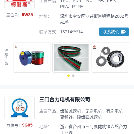
主营产品：
TPU、PUR、PA、TPE、FEP、
PFA、PTFE
9W25
展位号：
地址：
深圳市宝安区沙井街道锦程路2082号
A1栋
联系方式：
13714****14
联系我们
推
荐
产
品
三门台力电机有限公司
主营产品：
齿轮减速机，无刷电机，有刷电机，
变频器，硬齿面减速机
9G05
展位号：
地址：
浙江省台州市三门县健跳镇六熬台力
工业园