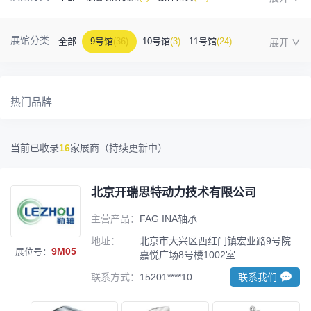
金属成型机床
(1)
自动化
(41)
工业测量
(5)
展馆分类
全部
9号馆
(36)
10号馆
(3)
11号馆
(24)
塑胶及包装
(5)
模具制造
(12)
3D打印
(1)
12号馆
(12)
13号馆
(4)
14号馆
(1)
15号馆
(10)
金属材料
(0)
压铸及铸造
(3)
机床附件
(46)
热门品牌
16号馆
(0)
其他
(7)
工业软件
(1)
精密零件加工
(9)
当前已收录
16
家展商（持续更新中）
环保设备
(1)
北京开瑞思特动力技术有限公司
主营产品：
FAG INA轴承
地址：
北京市大兴区西红门镇宏业路9号院
9M05
展位号：
嘉悦广场8号楼1002室
联系方式：
15201****10
联系我们