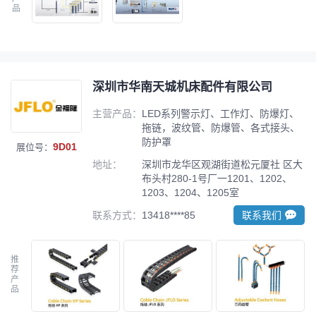
品
深圳市华南天城机床配件有限公司
主营产品：
LED系列警示灯、工作灯、防爆灯、
拖链，波纹管、防爆管、各式接头、
防护罩
9D01
展位号：
地址：
深圳市龙华区观湖街道松元厦社 区大
布头村280-1号厂一1201、1202、
1203、1204、1205室
联系方式：
13418****85
联系我们
推
荐
产
品