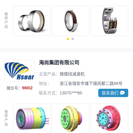
推
荐
产
品
海尚集团有限公司
主营产品：
微摆线减速机
地址：
浙江省瑞安市塘下镇凤都二路88号
9M02
展位号：
联系方式：
13075****85
联系我们
推
荐
产
品