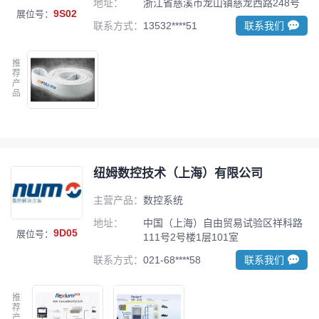
地址：
浙江省慈溪市龙山镇慈龙西路248号
9S02
展位号：
联系方式：
13532****51
联系我们
推
荐
产
品
纽姆数控技术（上海）有限公司
主营产品：
数控系统
地址：
中国（上海）自由贸易试验区祥科路
9D05
展位号：
111号2号楼1层101室
联系方式：
021-68****58
联系我们
推
荐
产