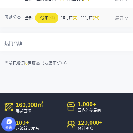
金属成型机床
(1)
自动化
(41)
工业测量
(5)
展馆分类
全部
9号馆
(36)
10号馆
(3)
11号馆
(24)
塑胶及包装
(5)
模具制造
(12)
3D打印
(1)
12号馆
(12)
13号馆
(4)
14号馆
(1)
15号馆
(10)
金属材料
(0)
压铸及铸造
(3)
机床附件
(46)
热门品牌
16号馆
(0)
其他
(7)
工业软件
(1)
精密零件加工
(9)
当前已收录
0
家展商（持续更新中）
环保设备
(1)
1,000
+
160,000
㎡
国内外参展商
展览面积
100
+
120,000
+
超级新品发布
预计观众