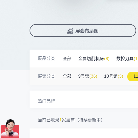
广州默士尼科技有限公司
100㎡以上展商
前往会议论坛>
国际数控机床展
数控刀具展
18938****82
顺丰速运有限公司
90%+
观众给参观体验打高分
展
已
免
合
深圳市蓝蓝科技有限公司
200㎡以上展商
累计获近
230
家企业连续10年参展
2万家
参展企业认可
13265****56
深圳市正电传奇科技有限公司
精
本
省
卓
南京震环智能装备有限公司
100㎡以上展商
Zipper Technology Limited
13265****38
展
免
2025线上
33130
人已报名
冈田智能（江苏）股份有限公司
100㎡以上展商
展览范围
13450****15
广州市汉菁自动化技术有限公司
已定展位企业
展会布局图
真
省
广州市昊志机电股份有限公司
200㎡以上展商
18820****56
顺丰速运有限公司
展
携
数控机床
数控刀具
塑料机械
臻赏工业股份有限公司
200㎡以上展商
13632****84
大族
查
人
机床附件
模具制造
精密零件加
广东捷程数控机床有限公司
200㎡以上展商
13509****17
顺丰速运
展品分类
全部
金属切削机床
(8)
数控刀具
(1
三菱电机自动化（中国）有限公司
200㎡以上展商
3D打印
13798****01
顺丰速运有限公司
德清申达机器制造有限公司
200㎡以上展商
金属材料
(0)
压铸及铸造
(3)
机床
14704****96
无
展馆分类
全部
9号馆
(36)
10号馆
(3)
1
宁波华美达机械制造有限公司
200㎡以上展商
13760****31
高要区恒博五金制造厂
海天塑机集团有限公司
200㎡以上展商
18588****09
深圳来福传动科技有限公司
川口机械制造（余姚）有限公司
54㎡以上展商
13556****62
宝铼公
热门品牌
余姚华泰橡塑机械有限公司
54㎡以上展商
15302****44
深圳市其欧科技有限公司
宁波中大力德智能传动股份有限公司
54㎡以上展商
13661****75
上海绪叁信息咨询有限公司
当前已收录
1
家展商（持续更新中）
深圳市海洲数控机械刀具有限公司
54㎡以上展商
15986****90
广州维高集团有限公司
深圳市金洲精工科技股份有限公司
54㎡以上展商
13611****26
新谱（广州）电子有限公司