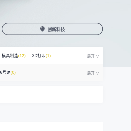
国潮机床展
机加工+模县制造
亚，共创出海新篇章
务
人才对接
非深小车车证下载
展期参观时间
采购展
载
上线下广告资源
200+高校行业人才配对
深圳外地车通行证下载
第一天： 9:30-17:00
接采购需求
第二天： 9:30-17:00
创新科技
来
+采购联系方式
第三天： 9:30-17:00
第四天： 9:30-14:00
浏览展位布局图
案
模具制造
(12)
3D打印
(1)
16号馆
(0)