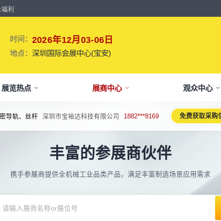
众福利
时间：
2026年12月03-06日
地点：
深圳国际会展中心(宝安)
展览热点
展商中心
观众中心
免费获取采购
密导轨、丝杆
深圳市宝裕达科技有限公司
1882***8169
牌介绍
要参展
观报名
议活动亮点
【免费】
新闻&媒体
参展保障
专家开讲 大咖论道
展会解读
参观资料
参展优
术、新设备、新产品，新应用。
丰富的参展商伙伴
于展会
位预订
人报名
期活动亮点
最新资讯
买家资源及名录
智能传感赋能新型工业化高质量发展
展会报告书
展会布局图
展位价
2026预计
论坛
方位详细介绍
先申请，锁定更优展位及更多优惠
好友报名享福利
MP会议论坛
展会最新动态
百万级全球买家资源查询
权威、全面的展会报告解读
获取整个展会的布局
观众资源
携手参展商提供全机械工业品类产品，满足丰富制造场景应用需求
出海东南亚战略高峰论坛-大湾区工
球买家资源
会报告
体报名（20人以上）
部会议活动
展会大事记
观众走访邀约
参展商评价
展商展位图
展位优
博会携手东南亚，共创出海新篇章
八方观众，加速行业转型
威、全面展会数据及分析
内巴士免费接送+免费午餐
期4天全部峰会/论坛/活动
展会发展中重要活动
全年全员精准邀约
助力展商拓展市场
每个馆展商位置图查看
超省！多
机器人核心零部件技术攻坚与成本优
展商资源
会平面图
费对接采购需求
期论坛嘉宾
展会图片
展商营销支持
观众评价
展商目录
补贴政
化论坛
球上万家企业的选共同择
个展馆的展商展位分布图
000+采购联系方式
内外超强嘉宾阵容,分享最热观点
往届展会现场图片
全场景免费营销推广支持
真实观众参观收获
当届展会参展企业及展
展位、搭