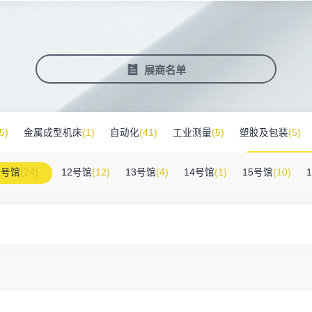
塑料新装备新材料
压铸铸造展
2025大湾区创新科技国际合作论坛
会营销推广
报名参展企业
费酒店住宿
作伙伴
展会视频
历届展商
商协会评价
参观资料
广告服
展
准拓展展会影响力
届展会报名参展企业
外观众提供免费酒店
越潜力的合作伙伴，全方位支持
真实呈现展会盛况
汇聚全球知名展商
多维度专业评价
参观指南、展前预览下
稀缺性线
新能源汽车零部件：智能制造装备技
术大会
会视频
费高铁报销
展会图片
展会有料
免费对
展商名单
实呈现展会盛况
外专业观众福利
往届展会现场图片
紧扣热点，探索产业未
3000
商查询
好友赢京东卡
新品技术
自动化
压铸及铸造
询展商展位号及展品
人有份,最高500元！
展示前沿科技和解决方
工
机器人
工业测量
5)
金属成型机床
(1)
自动化
(41)
工业测量
(5)
塑胶及包装
(5)
附件
(46)
其他
(7)
工业软件
(1)
精密零件加工
(9)
环保设备
(1)
1号馆
(24)
12号馆
(12)
13号馆
(4)
14号馆
(1)
15号馆
(10)