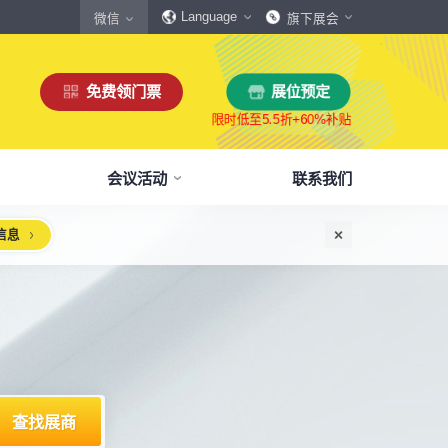
Language
微信
旗下展会
免费领门票
展位预定
会议活动
联系我们
信息
惠
生态伙伴
展商服务
本届展会布局图
参观须知
格
商协会伙伴
下载中心
展会交通
160,000
展览面积
规模
㎡
12,00
+
展商数量
丰富，参展满意度85%+
中外百家商协会支持
会刊、展商手册、展会LOGO下载
自驾、公共交通快速指引
惠
媒体伙伴
宣传资料提交
周边酒店
、下载
种专属优惠，低至5折
400+行业媒体宣传支持
提交企业及展品资料用于宣传
展馆附近酒店预定、比价
浏览展位布局图
策
媒体报道
展会素材下载
观众问答
品资源
建、水电等补贴达80%
权威媒体对展会报道
展会LOGO、海报下载
参观常见问题快速解决
出海东南亚战略高峰论坛-大湾区工博会携手东南
机器人核心零部件技术攻坚与成本优化论坛
新能源汽车零部件：智能制造装备技术大会
智能传感赋能新型工业化高质量发展论坛
2025大湾区创新科技国际合作论坛