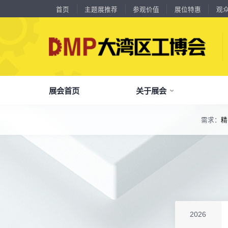
首页
主题展推荐
参观价值
展位特惠
观
展会首页
关于展会
18588****09
深圳来福传动科技有限公司
川口机械制造（余姚）有限公司
54㎡以上展商
13556****62
宝铼公
余姚华泰橡塑机械有限公司
54㎡以上展商
需求：
精
15302****44
深圳市其欧科技有限公司
了解全部展览范围
宁波中大力德智能传动股份有限公司
54㎡以上展商
13661****75
上海绪叁信息咨询有限公司
品
我
参
会
了解大湾区工博会
展商中心
观众中心
展会同期会议
深圳市海洲数控机械刀具有限公司
54㎡以上展商
全面链接上下游产业链，集中展示国内外行业领域的新思路、新技
15986****90
广州维高集团有限公司
深圳市金洲精工科技股份有限公司
54㎡以上展商
关
展
个
同
大湾区工博会致力于推动产业供需精准对接，
DMP大湾区工博会致力于参展商提供优质的
全新业态展览 共享创新成果前沿产品技术及
13611****26
新谱（广州）电子有限公司
分享行业技术创新和最佳实践
查看全部展览范围>
全
抢
携
D
构建开放、协作、共享的新一代数智新质生产
参展服务，汇集丰富的观众采购商资源、营销
成功实践展示-累计100+万观众到场参观
深圳市中勋精密机械有限公司
100㎡以上展商
18578****21
广州市高比电梯装饰工程有限公司广州分公司
力生态展示。
支持、推广工具，更有优惠、补贴等福利。
杭州川禾机械有限公司
100㎡以上展商
全
展
团
全
聚八方领航者，论转型升级之道
15914****57
深圳市朗华投控有限公司
为什么要参观>
聚
权
省
展
北京市电加工研究所有限公司
200㎡以上展商
主题展推荐
解锁企业新科技，专家诠释新故事
15384****02
服务行业
累计
20000+
27
年
参展商选择我们
广州库洛科技有限公司
参
展
免
展
2026
上海汉霸数控机电有限公司
100㎡以上展商
每年超
10万+
人提前预登记
17872****95
台山市精诚达电路有限公司
全
各
3
海
累计观众
参展商满意度
100+
90%
万人次