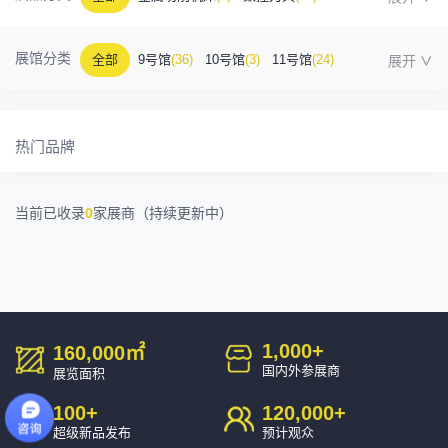
金属成型机床
(1)
自动化
(41)
工业测量
(5)
展馆分类
全部
9号馆
(36)
10号馆
(3)
11号馆
(24)
塑胶及包装
(5)
模具制造
(12)
3D打印
(1)
12号馆
(12)
13号馆
(4)
14号馆
(1)
15号馆
(10)
金属材料
(0)
压铸及铸造
(3)
机床附件
(46)
热门品牌
16号馆
(0)
其他
(7)
工业软件
(1)
精密零件加工
(9)
当前已收录
0
家展商（持续更新中）
环保设备
(1)
1,000
+
160,000
㎡
国内外参展商
展览面积
100
+
120,000
+
超级新品发布
预计观众