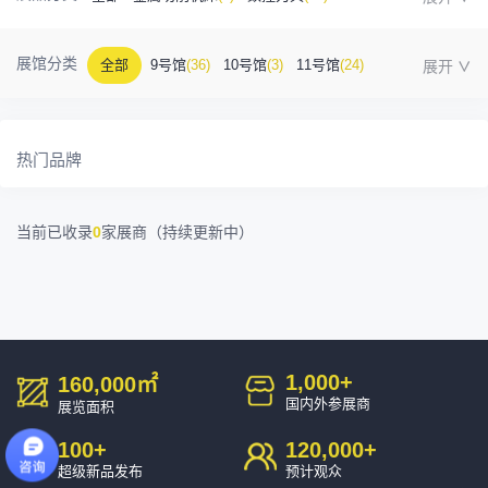
金属成型机床
(1)
自动化
(41)
工业测量
(5)
展馆分类
全部
9号馆
(36)
10号馆
(3)
11号馆
(24)
塑胶及包装
(5)
模具制造
(12)
3D打印
(1)
12号馆
(12)
13号馆
(4)
14号馆
(1)
15号馆
(10)
金属材料
(0)
压铸及铸造
(3)
机床附件
(46)
热门品牌
16号馆
(0)
其他
(7)
工业软件
(1)
精密零件加工
(9)
当前已收录
0
家展商（持续更新中）
环保设备
(1)
1,000
+
160,000
㎡
国内外参展商
展览面积
100
+
120,000
+
超级新品发布
预计观众