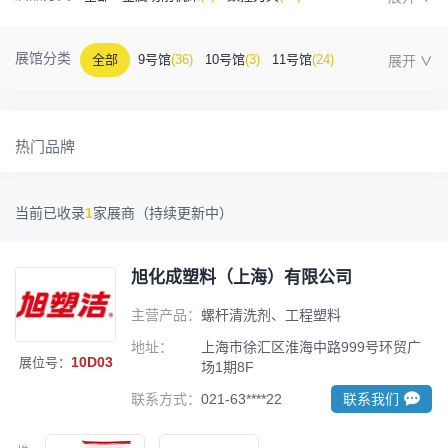
金属成型机床
(1)
自动化
(41)
工业测量
(5)
展馆分类
全部
9号馆
(36)
10号馆
(3)
11号馆
(24)
塑胶及包装
(5)
模具制造
(12)
3D打印
(1)
12号馆
(12)
13号馆
(4)
14号馆
(1)
15号馆
(10)
金属材料
(0)
压铸及铸造
(3)
机床附件
(46)
热门品牌
16号馆
(0)
其他
(7)
工业软件
(1)
精密零件加工
(9)
当前已收录
1
家展商（持续更新中）
环保设备
(1)
旭化成塑料（上海）有限公司
主营产品：
螺杆清洗剂、工程塑料
地址：
上海市徐汇区淮海中路999号环贸广
10D03
展位号：
场1期8F
联系方式：
021-63****22
联系我们