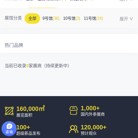
金属成型机床
(1)
自动化
(41)
工业测量
(5)
展馆分类
全部
9号馆
(36)
10号馆
(3)
11号馆
(24)
塑胶及包装
(5)
模具制造
(12)
3D打印
(1)
12号馆
(12)
13号馆
(4)
14号馆
(1)
15号馆
(10)
金属材料
(0)
压铸及铸造
(3)
机床附件
(46)
热门品牌
16号馆
(0)
其他
(7)
工业软件
(1)
精密零件加工
(9)
当前已收录
0
家展商（持续更新中）
环保设备
(1)
1,000
+
160,000
㎡
国内外参展商
展览面积
100
+
120,000
+
超级新品发布
预计观众