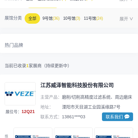
金属成型机床
(1)
自动化
(41)
工业测量
(5)
展馆分类
全部
9号馆
(36)
10号馆
(3)
11号馆
(24)
塑胶及包装
(5)
模具制造
(12)
3D打印
(1)
12号馆
(12)
13号馆
(4)
14号馆
(1)
15号馆
(10)
金属材料
(0)
压铸及铸造
(3)
机床附件
(46)
热门品牌
16号馆
(0)
其他
(7)
工业软件
(1)
精密零件加工
(9)
当前已收录
1
家展商（持续更新中）
环保设备
(1)
江苏威泽智能科技股份有限公司
主营产品：
磨削/切削高精度过滤系统、周边磨床
地址：
溧阳市天目湖工业园溪缘路7号
12Q21
展位号：
联系方式：
13861****03
联系我们
推