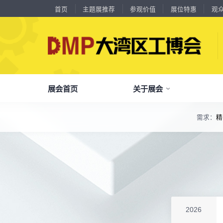
首页
主题展推荐
参观价值
展位特惠
观
展会首页
关于展会
18588****09
深圳来福传动科技有限公司
川口机械制造（余姚）有限公司
54㎡以上展商
13556****62
宝铼公
余姚华泰橡塑机械有限公司
54㎡以上展商
需求：
精
15302****44
深圳市其欧科技有限公司
了解全部展览范围
宁波中大力德智能传动股份有限公司
54㎡以上展商
13661****75
上海绪叁信息咨询有限公司
品
我
参
会
了解大湾区工博会
展商中心
观众中心
展会同期会议
深圳市海洲数控机械刀具有限公司
54㎡以上展商
全面链接上下游产业链，集中展示国内外行业领域的新思路、新技
15986****90
广州维高集团有限公司
深圳市金洲精工科技股份有限公司
54㎡以上展商
关
展
个
同
大湾区工博会致力于推动产业供需精准对接，
DMP大湾区工博会致力于参展商提供优质的
全新业态展览 共享创新成果前沿产品技术及
13611****26
新谱（广州）电子有限公司
分享行业技术创新和最佳实践
查看全部展览范围>
全
抢
携
D
构建开放、协作、共享的新一代数智新质生产
参展服务，汇集丰富的观众采购商资源、营销
成功实践展示-累计100+万观众到场参观
深圳市中勋精密机械有限公司
100㎡以上展商
18578****21
广州市高比电梯装饰工程有限公司广州分公司
力生态展示。
支持、推广工具，更有优惠、补贴等福利。
杭州川禾机械有限公司
100㎡以上展商
全
展
团
全
聚八方领航者，论转型升级之道
15914****57
深圳市朗华投控有限公司
为什么要参观>
聚
权
省
展
北京市电加工研究所有限公司
200㎡以上展商
主题展推荐
解锁企业新科技，专家诠释新故事
15384****02
服务行业
累计
20000+
27
年
参展商选择我们
广州库洛科技有限公司
参
展
免
展
2026
上海汉霸数控机电有限公司
100㎡以上展商
每年超
10万+
人提前预登记
17872****95
台山市精诚达电路有限公司
全
各
3
海
累计观众
参展商满意度
100+
90%
万人次