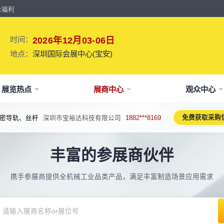
众福利
时间：
2026年12月03-06日
地点：
深圳国际会展中心(宝安)
展览热点
展商中心
观众中心
免费获取采购
密导轨、丝杆
深圳市宝裕达科技有限公司
1882***8169
牌介绍
要参展
观报名
议活动亮点
【免费】
新闻&媒体
参展保障
专家开讲 大咖论道
展会解读
参观资料
参展优
术、新设备、新产品，新应用。
丰富的参展商伙伴
于展会
位预订
人报名
期活动亮点
最新资讯
买家资源及名录
智能传感赋能新型工业化高质量发展
展会报告书
展会布局图
展位价
2026预计
论坛
方位详细介绍
先申请，锁定更优展位及更多优惠
好友报名享福利
MP会议论坛
展会最新动态
百万级全球买家资源查询
权威、全面的展会报告解读
获取整个展会的布局
观众资源
携手参展商提供全机械工业品类产品，满足丰富制造场景应用需求
出海东南亚战略高峰论坛-大湾区工
球买家资源
会报告
体报名（20人以上）
部会议活动
展会大事记
观众走访邀约
参展商评价
展商展位图
展位优
博会携手东南亚，共创出海新篇章
八方观众，加速行业转型
威、全面展会数据及分析
内巴士免费接送+免费午餐
期4天全部峰会/论坛/活动
展会发展中重要活动
全年全员精准邀约
助力展商拓展市场
每个馆展商位置图查看
超省！多
机器人核心零部件技术攻坚与成本优
展商资源
会平面图
费对接采购需求
期论坛嘉宾
展会图片
展商营销支持
观众评价
展商目录
补贴政
化论坛
球上万家企业的选共同择
个展馆的展商展位分布图
000+采购联系方式
内外超强嘉宾阵容,分享最热观点
往届展会现场图片
全场景免费营销推广支持
真实观众参观收获
当届展会参展企业及展
展位、搭