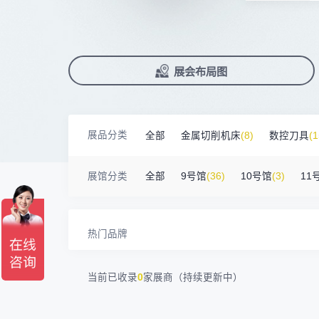
广州默士尼科技有限公司
100㎡以上展商
前往会议论坛>
国际数控机床展
数控刀具展
18938****82
顺丰速运有限公司
90%+
观众给参观体验打高分
展
已
免
合
深圳市蓝蓝科技有限公司
200㎡以上展商
累计获近
230
家企业连续10年参展
2万家
参展企业认可
13265****56
深圳市正电传奇科技有限公司
精
本
省
卓
南京震环智能装备有限公司
100㎡以上展商
Zipper Technology Limited
13265****38
展
免
2025线上
33130
人已报名
冈田智能（江苏）股份有限公司
100㎡以上展商
展览范围
13450****15
广州市汉菁自动化技术有限公司
已定展位企业
展会布局图
真
省
广州市昊志机电股份有限公司
200㎡以上展商
18820****56
顺丰速运有限公司
展
携
数控机床
数控刀具
塑料机械
臻赏工业股份有限公司
200㎡以上展商
13632****84
大族
查
人
机床附件
模具制造
精密零件加
广东捷程数控机床有限公司
200㎡以上展商
13509****17
顺丰速运
展品分类
全部
金属切削机床
(8)
数控刀具
(1
三菱电机自动化（中国）有限公司
200㎡以上展商
3D打印
13798****01
顺丰速运有限公司
德清申达机器制造有限公司
200㎡以上展商
金属材料
(0)
压铸及铸造
(3)
机床
14704****96
无
展馆分类
全部
9号馆
(36)
10号馆
(3)
11
宁波华美达机械制造有限公司
200㎡以上展商
13760****31
高要区恒博五金制造厂
海天塑机集团有限公司
200㎡以上展商
18588****09
深圳来福传动科技有限公司
川口机械制造（余姚）有限公司
54㎡以上展商
13556****62
宝铼公
热门品牌
余姚华泰橡塑机械有限公司
54㎡以上展商
15302****44
深圳市其欧科技有限公司
宁波中大力德智能传动股份有限公司
54㎡以上展商
13661****75
上海绪叁信息咨询有限公司
当前已收录
0
家展商（持续更新中）
深圳市海洲数控机械刀具有限公司
54㎡以上展商
15986****90
广州维高集团有限公司
深圳市金洲精工科技股份有限公司
54㎡以上展商
13611****26
新谱（广州）电子有限公司