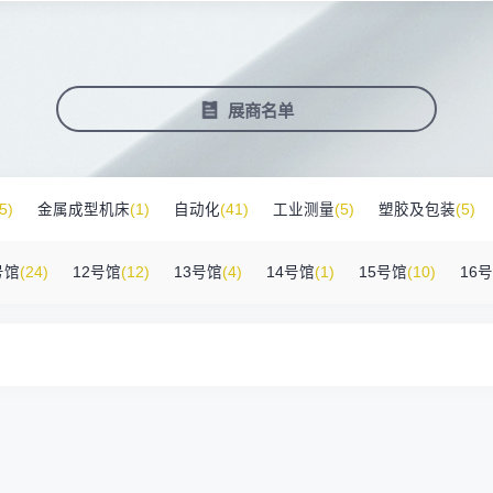
塑料新装备新材料
压铸铸造展
2025大湾区创新科技国际合作论坛
会营销推广
报名参展企业
费酒店住宿
作伙伴
展会视频
历届展商
商协会评价
参观资料
广告服
展
准拓展展会影响力
届展会报名参展企业
外观众提供免费酒店
越潜力的合作伙伴，全方位支持
真实呈现展会盛况
汇聚全球知名展商
多维度专业评价
参观指南、展前预览下
稀缺性线
新能源汽车零部件：智能制造装备技
术大会
会视频
费高铁报销
展会图片
展会有料
免费对
展商名单
实呈现展会盛况
外专业观众福利
往届展会现场图片
紧扣热点，探索产业未
3000
商查询
好友赢京东卡
新品技术
自动化
压铸及铸造
询展商展位号及展品
人有份,最高500元！
展示前沿科技和解决方
工
机器人
工业测量
5)
金属成型机床
(1)
自动化
(41)
工业测量
(5)
塑胶及包装
(5)
附件
(46)
其他
(7)
工业软件
(1)
精密零件加工
(9)
环保设备
(1)
号馆
(24)
12号馆
(12)
13号馆
(4)
14号馆
(1)
15号馆
(10)
16