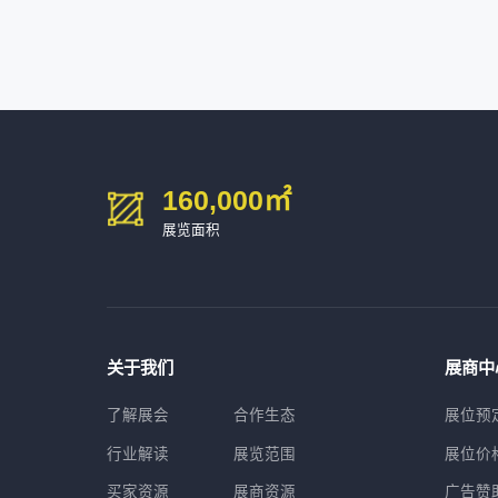
深圳市中勋精密机械有限公司
100㎡以上展商
160,000
㎡
展览面积
关于我们
展商中
了解展会
合作生态
展位预
行业解读
展览范围
展位价
买家资源
展商资源
广告赞