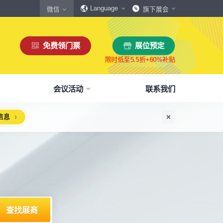
Language
微信
旗下展会
免费领门票
展位预定
会议活动
联系我们
信息
惠
生态伙伴
展商服务
本届展会布局图
参观须知
格
商协会伙伴
下载中心
展会交通
160,000
展览面积
规模
㎡
12,00
+
展商数量
丰富，参展满意度85%+
中外百家商协会支持
会刊、展商手册、展会LOGO下载
自驾、公共交通快速指引
惠
媒体伙伴
宣传资料提交
周边酒店
、下载
种专属优惠，低至5折
400+行业媒体宣传支持
提交企业及展品资料用于宣传
展馆附近酒店预定、比价
浏览展位布局图
策
媒体报道
展会素材下载
观众问答
品资源
建、水电等补贴达80%
权威媒体对展会报道
展会LOGO、海报下载
参观常见问题快速解决
智能传感赋能新型工业化高质量发展论坛