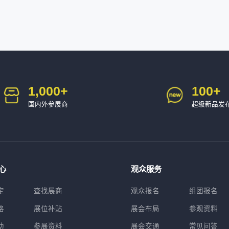
1,000
+
100
+
国内外参展商
超级新品发
心
观众服务
定
查找展商
观众报名
组团报名
格
展位补贴
展会布局
参观资料
助
参展资料
展会交通
常见问答