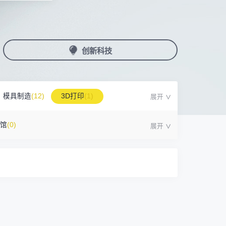
国潮机床展
机加工+模县制造
务
人才对接
非深小车车证下载
展期参观时间
采购展
载
上线下广告资源
200+高校行业人才配对
深圳外地车通行证下载
第一天： 9:30-17:00
接采购需求
第二天： 9:30-17:00
创新科技
来
+采购联系方式
第三天： 9:30-17:00
第四天： 9:30-14:00
浏览展位布局图
案
模具制造
(12)
3D打印
(1)
号馆
(0)